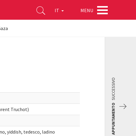
MENU
IT
Gaza
SUCCESSIVO
APPUNTAMENTO
urent Truchot)
no, yiddish, tedesco, ladino