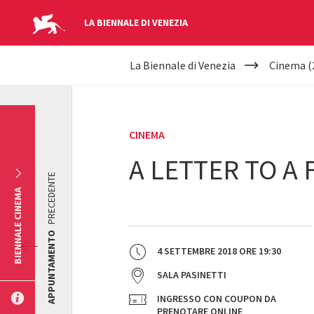
LA BIENNALE DI VENEZIA
YOUR
Salta al contenuto principale
La Biennale di Venezia
Cinema (
ARE
HERE
CINEMA
A LETTER TO A 
PRECEDENTE
BIENNALE CINEMA
APPUNTAMENTO
4 SETTEMBRE 2018
ORE
19:30
SALA PASINETTI
INGRESSO CON COUPON DA
PRENOTARE ONLINE