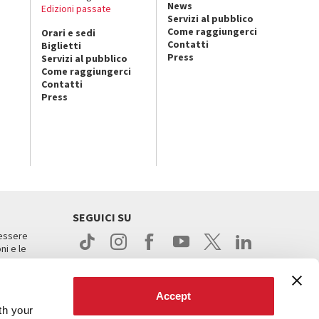
News
Edizioni passate
Servizi al pubblico
Come raggiungerci
Orari e sedi
Contatti
Biglietti
Press
Servizi al pubblico
Come raggiungerci
Contatti
Press
SEGUICI SU
 essere
ni e le
Accept
th your