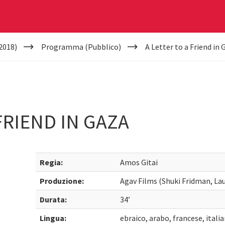
2018)
Programma (Pubblico)
A Letter to a Friend in 
FRIEND IN GAZA
Regia:
Amos Gitai
Produzione:
Agav Films (Shuki Fridman, La
Durata:
34’
Lingua:
ebraico, arabo, francese, italia