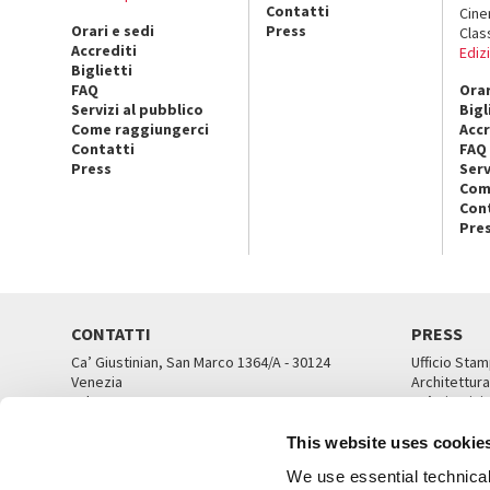
Contatti
Cin
Orari e sedi
Press
Clas
Accrediti
Ediz
Biglietti
FAQ
Orar
Servizi al pubblico
Bigl
Come raggiungerci
Accr
Contatti
FAQ
Press
Serv
Com
Con
Pre
CONTATTI
PRESS
Ca’ Giustinian, San Marco 1364/A - 30124
Ufficio Stam
Venezia
Architettura
Tel. 041 5218711
Ca’ Giustini
email info@labiennale.org
UFFICI ST
This website uses cookie
TUTTI I CONTATTI
We use essential technical 