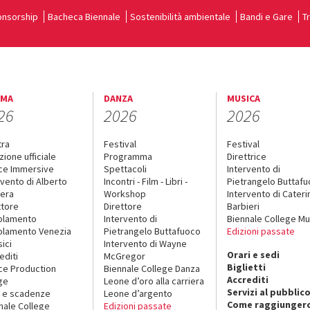
nsorship
Bacheca Biennale
Sostenibilità ambientale
Bandi e Gare
T
EMA
DANZA
MUSICA
26
2026
2026
tra
Festival
Festival
zione ufficiale
Programma
Direttrice
ce Immersive
Spettacoli
Intervento di
rvento di Alberto
Incontri - Film - Libri -
Pietrangelo Buttaf
era
Workshop
Intervento di Cateri
ttore
Direttore
Barbieri
olamento
Intervento di
Biennale College Mu
lamento Venezia
Pietrangelo Buttafuoco
Edizioni passate
sici
Intervento di Wayne
Orari e sedi
editi
McGregor
Biglietti
ce Production
Biennale College Danza
Accrediti
ge
Leone d’oro alla carriera
Servizi al pubblic
 e scadenze
Leone d’argento
Come raggiungerc
nale College
Edizioni passate