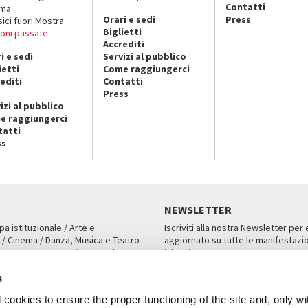
Contatti
ema
Orari e sedi
Press
sici fuori Mostra
Biglietti
ioni passate
Accrediti
i e sedi
Servizi al pubblico
ietti
Come raggiungerci
editi
Contatti
Press
izi al pubblico
e raggiungerci
tatti
ss
NEWSLETTER
pa istituzionale / Arte e
Iscriviti alla nostra Newsletter per
 / Cinema / Danza, Musica e Teatro
aggiornato su tutte le manifestazio
an, San Marco 1364/A, Venezia
iniziative.
AMPA
ISCRIVITI
s
cookies to ensure the proper functioning of the site and, only wi