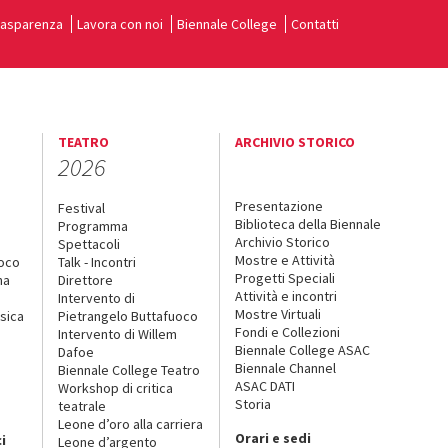
rasparenza
Lavora con noi
Biennale College
Contatti
TEATRO
ARCHIVIO STORICO
2026
Presentazione
Festival
Biblioteca della Biennale
Programma
Archivio Storico
Spettacoli
Mostre e Attività
uoco
Talk - Incontri
Progetti Speciali
na
Direttore
Attività e incontri
Intervento di
Mostre Virtuali
sica
Pietrangelo Buttafuoco
Fondi e Collezioni
Intervento di Willem
Biennale College ASAC
Dafoe
Biennale Channel
Biennale College Teatro
ASAC DATI
Workshop di critica
Storia
teatrale
o
Leone d’oro alla carriera
Orari e sedi
i
Leone d’argento