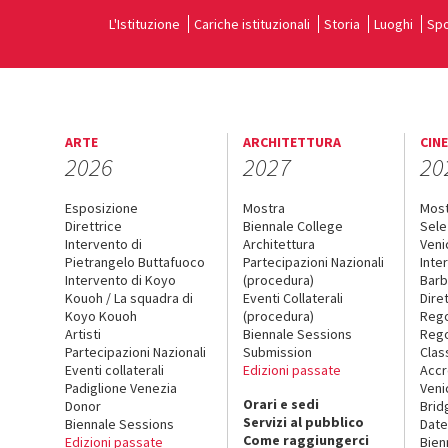
L'Istituzione
Cariche istituzionali
Storia
Luoghi
Spo
ARTE
ARCHITETTURA
CIN
2026
2027
20
Esposizione
Mostra
Mos
Direttrice
Biennale College
Sele
Intervento di
Architettura
Veni
Pietrangelo Buttafuoco
Partecipazioni Nazionali
Inte
Intervento di Koyo
(procedura)
Barb
Kouoh / La squadra di
Eventi Collaterali
Dire
Koyo Kouoh
(procedura)
Reg
Artisti
Biennale Sessions
Rego
Partecipazioni Nazionali
Submission
Clas
Eventi collaterali
Edizioni passate
Accr
Padiglione Venezia
Veni
Orari e sedi
Donor
Brid
Servizi al pubblico
Biennale Sessions
Date
Come raggiungerci
Edizioni passate
Bien