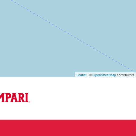
Leaflet
| ©
OpenStreetMap
contributors