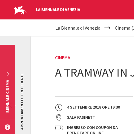
LA BIENNALE DI VENEZIA
YOUR
Salta al contenuto principale
La Biennale di Venezia
Cinema (
ARE
HERE
CINEMA
A TRAMWAY IN
PRECEDENTE
BIENNALE CINEMA
APPUNTAMENTO
4 SETTEMBRE 2018
ORE
19:30
SALA PASINETTI
INGRESSO CON COUPON DA
PRENOTARE ONLINE