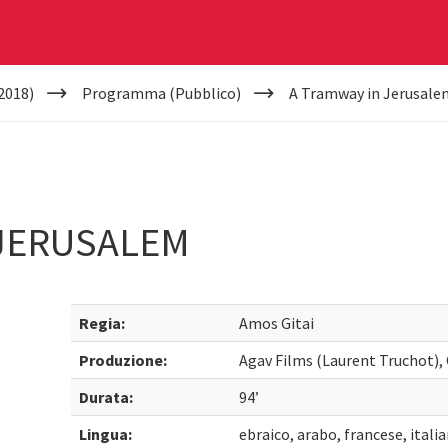
2018)
Programma (Pubblico)
A Tramway in Jerusale
 JERUSALEM
Regia:
Amos Gitai
Produzione:
Agav Films (Laurent Truchot),
Durata:
94’
Lingua:
ebraico, arabo, francese, italia