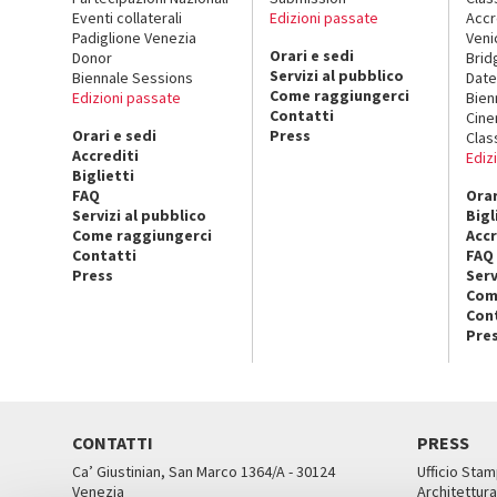
Eventi collaterali
Edizioni passate
Accr
Padiglione Venezia
Veni
Orari e sedi
Donor
Brid
Servizi al pubblico
Biennale Sessions
Date
Come raggiungerci
Edizioni passate
Bien
Contatti
Cin
Orari e sedi
Press
Clas
Accrediti
Ediz
Biglietti
FAQ
Orar
Servizi al pubblico
Bigl
Come raggiungerci
Accr
Contatti
FAQ
Press
Serv
Com
Con
Pre
CONTATTI
PRESS
Ca’ Giustinian, San Marco 1364/A - 30124
Ufficio Stam
Venezia
Architettura