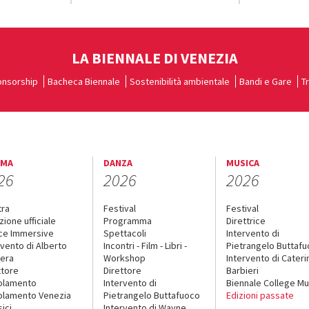
LA BIENNALE DI VENEZIA
nsorship
Bacheca Biennale
Sostenibilità ambientale
Bandi e Gare
T
EMA
DANZA
MUSICA
26
2026
2026
tra
Festival
Festival
zione ufficiale
Programma
Direttrice
ce Immersive
Spettacoli
Intervento di
rvento di Alberto
Incontri - Film - Libri -
Pietrangelo Buttaf
era
Workshop
Intervento di Cateri
ttore
Direttore
Barbieri
olamento
Intervento di
Biennale College Mu
lamento Venezia
Pietrangelo Buttafuoco
Edizioni passate
sici
Intervento di Wayne