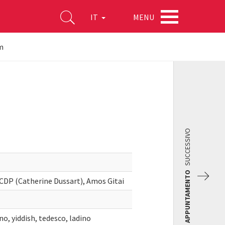
MENU
IT
m
SUCCESSIVO
APPUNTAMENTO
 CDP (Catherine Dussart), Amos Gitai
no, yiddish, tedesco, ladino