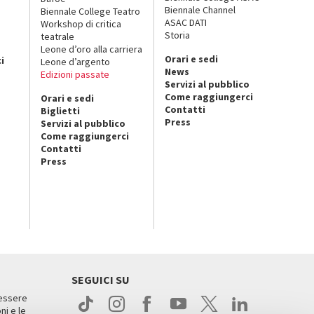
Biennale Channel
Biennale College Teatro
ASAC DATI
Workshop di critica
Storia
teatrale
o
Leone d’oro alla carriera
Orari e sedi
i
Leone d’argento
News
Edizioni passate
Servizi al pubblico
Come raggiungerci
Orari e sedi
Contatti
Biglietti
Press
Servizi al pubblico
Come raggiungerci
Contatti
Press
SEGUICI SU
 essere
ni e le