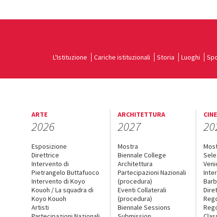
L'Istituzione
Cariche istituzionali
Storia
Luoghi
Spo
ARTE
ARCHITETTURA
CIN
2026
2027
20
Esposizione
Mostra
Mos
Direttrice
Biennale College
Sele
Intervento di
Architettura
Veni
Pietrangelo Buttafuoco
Partecipazioni Nazionali
Inte
Intervento di Koyo
(procedura)
Barb
Kouoh / La squadra di
Eventi Collaterali
Dire
Koyo Kouoh
(procedura)
Reg
Artisti
Biennale Sessions
Rego
Partecipazioni Nazionali
Submission
Clas