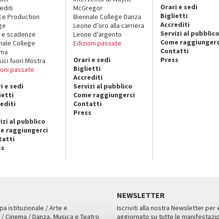
Orari e sedi
editi
McGregor
Biglietti
ce Production
Biennale College Danza
Accrediti
ge
Leone d’oro alla carriera
Servizi al pubblic
 e scadenze
Leone d’argento
Come raggiungerc
nale College
Edizioni passate
Contatti
ema
Orari e sedi
Press
sici fuori Mostra
Biglietti
ioni passate
Accrediti
i e sedi
Servizi al pubblico
ietti
Come raggiungerci
editi
Contatti
Press
izi al pubblico
e raggiungerci
tatti
ss
NEWSLETTER
pa istituzionale / Arte e
Iscriviti alla nostra Newsletter per
 / Cinema / Danza, Musica e Teatro
aggiornato su tutte le manifestazio