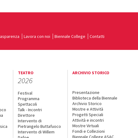
rasparenza
Lavora con noi
Biennale College
Contatti
TEATRO
ARCHIVIO STORICO
2026
Presentazione
Festival
Biblioteca della Biennale
Programma
Archivio Storico
Spettacoli
Mostre e Attività
uoco
Talk - Incontri
Progetti Speciali
na
Direttore
Attività e incontri
Intervento di
Mostre Virtuali
sica
Pietrangelo Buttafuoco
Fondi e Collezioni
Intervento di Willem
Biennale College ASAC
Dafoe