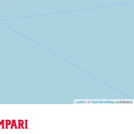
Leaflet
| ©
OpenStreetMap
contributors