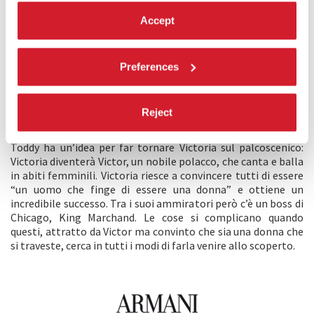
Accept
Preferences
SINOSSI
Parigi, 1934. Victoria, una cantante disoccupata e
Reject
letteralmente ridotta alla fame, incontra un artista di
cabaret, Toddy, che a sua volta è stato appena licenziato.
Toddy ha un’idea per far tornare Victoria sul palcoscenico:
Victoria diventerà Victor, un nobile polacco, che canta e balla
in abiti femminili. Victoria riesce a convincere tutti di essere
“un uomo che finge di essere una donna” e ottiene un
incredibile successo. Tra i suoi ammiratori però c’è un boss di
Chicago, King Marchand. Le cose si complicano quando
questi, attratto da Victor ma convinto che sia una donna che
si traveste, cerca in tutti i modi di farla venire allo scoperto.