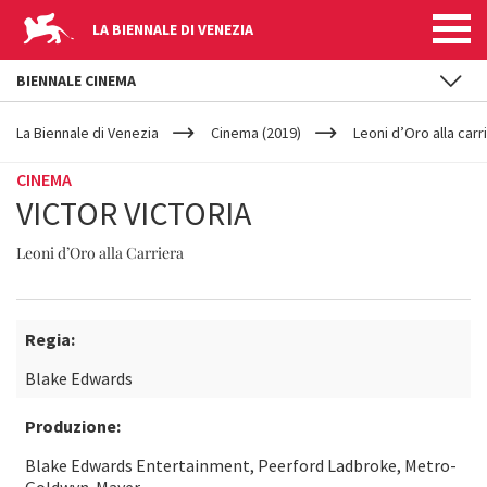
LA BIENNALE DI VENEZIA
BIENNALE CINEMA
YOUR
Salta al contenuto principale
ARE
La Biennale di Venezia
Cinema (2019)
Leoni d’Oro alla carr
HERE
CINEMA
VICTOR VICTORIA
Leoni d’Oro alla Carriera
Regia:
Blake Edwards
Produzione:
Blake Edwards Entertainment, Peerford Ladbroke, Metro-