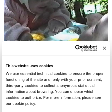
14:00
This website uses cookies
We use essential technical cookies to ensure the proper
SUPEREROI SENZA SUPERPOTERI
functioning of the site and, only with your prior consent,
Orizzonti Cortometraggi
third-party cookies to collect anonymous statistical
information about browsing. You can choose which
LEGGI TUTTO
cookies to authorize. For more information, please see
CINEMA
our cookie policy.
SALA GIARDINO
PUBBLICO – TUTTI GLI ACCREDITI