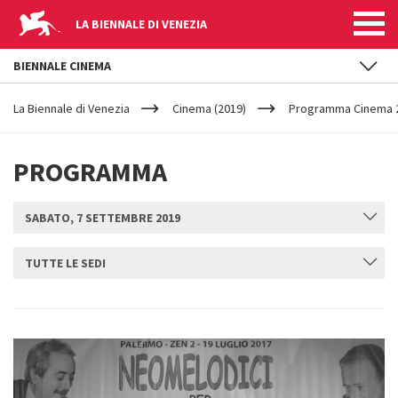
LA BIENNALE DI VENEZIA
BIENNALE CINEMA
YOUR
Salta al contenuto principale
ARE
La Biennale di Venezia
Cinema (2019)
Programma Cinema 20
HERE
PROGRAMMA
SABATO, 7 SETTEMBRE 2019
TUTTE LE SEDI
INVIA