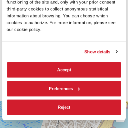
functioning of the site and, only with your prior consent,
SCOPRI DI PIÙ SUL FILM
third-party cookies to collect anonymous statistical
information about browsing. You can choose which
cookies to authorize. For more information, please see
our cookie policy.
Show details
Accept
Preferences
SALA
Reject
+
GRANDE
−
LUNGOMARE
MARCONI