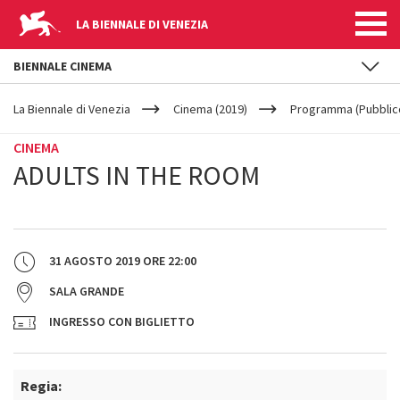
LA BIENNALE DI VENEZIA
BIENNALE CINEMA
YOUR
Salta al contenuto principale
ARE
La Biennale di Venezia
Cinema (2019)
Programma (Pubblic
HERE
CINEMA
ADULTS IN THE ROOM
31 AGOSTO 2019
ORE
22:00
SALA GRANDE
INGRESSO CON BIGLIETTO
Regia: