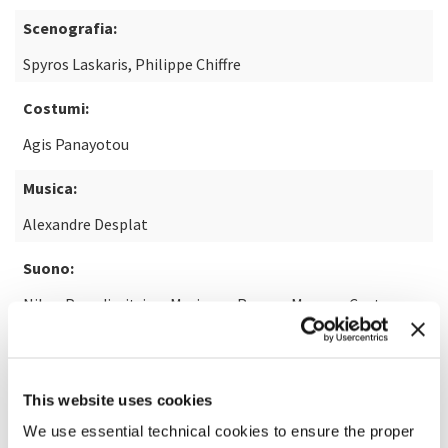
Scenografia:
Spyros Laskaris, Philippe Chiffre
Costumi:
Agis Panayotou
Musica:
Alexandre Desplat
Suono:
Nikos Papadimitriou, Marianne Roussy-Moreau, Costas
Varibobiotis, Edouard Morin, Daniel Sobrino
Effetti visivi:
This website uses cookies
Benoît Maffone
We use essential technical cookies to ensure the proper