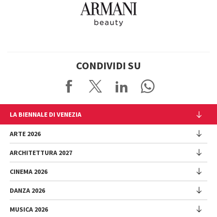
CONDIVIDI SU
LA BIENNALE DI VENEZIA
L'Istituzione
ARTE 2026
Cariche istituzionali
ARCHITETTURA 2027
Esposizione
Storia
Direttrice
Luoghi
CINEMA 2026
Mostra
Intervento di Pietrangelo Buttafuoco
Sponsorship
Biennale College Architettura
DANZA 2026
Intervento di Koyo Kouoh / La squadra di Koyo Kouoh
Mostra
Bacheca Biennale
Partecipazioni Nazionali (procedura)
Artisti
Selezione ufficiale
Sostenibilità ambientale
MUSICA 2026
Eventi Collaterali (procedura)
Festival