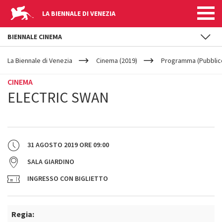
LA BIENNALE DI VENEZIA
BIENNALE CINEMA
YOUR
Salta al contenuto principale
ARE
La Biennale di Venezia
Cinema (2019)
Programma (Pubblic
HERE
CINEMA
ELECTRIC SWAN
31 AGOSTO 2019
ORE
09:00
SALA GIARDINO
INGRESSO CON BIGLIETTO
Regia: