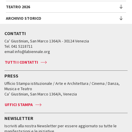
Partecipazioni Nazionali
Venice Immersive
Bandi e Gare
Biennale Sessions
Programma
TEATRO 2026
Eventi collaterali
Intervento di Alberto Barbera
Festival
Trasparenza
Submission
Spettacoli
Padiglione Venezia
Direttore
Direttrice
ARCHIVIO STORICO
Lavora con noi
Edizioni passate
Incontri - Film - Libri - Workshop
Festival
Donor
Regolamento
Intervento di Pietrangelo Buttafuoco
Biennale College
Direttore
Programma
Presentazione
Biennale Sessions
Regolamento Venezia Classici
Intervento di Caterina Barbieri
CONTATTI
Orari e sedi
Intervento di Pietrangelo Buttafuoco
Spettacoli
Contatti
Biblioteca della Biennale
Edizioni passate
Accrediti
Biennale College Musica
Ca’ Giustinian, San Marco 1364/A - 30124 Venezia
Servizi al pubblico
Intervento di Wayne McGregor
Talk - Incontri
Archivio Storico
Tel. 041 5218711
Venice Production Bridge
Edizioni passate
Come raggiungerci
Biennale College Danza
Direttore
email info@labiennale.org
Mostre e Attività
Orari e sedi
Date e scadenze
Contatti
Leone d’oro alla carriera
Intervento di Pietrangelo Buttafuoco
Progetti Speciali
Accrediti
Biennale College Cinema
Orari e sedi
TUTTI I CONTATTI
Press
Leone d’argento
Intervento di Willem Dafoe
Attività e incontri
Biglietti
Classici fuori Mostra
Biglietti
Edizioni passate
Biennale College Teatro
PRESS
Mostre Virtuali
FAQ
Edizioni passate
Accrediti
Workshop di critica teatrale
Ufficio Stampa istituzionale / Arte e Architettura / Cinema / Danza,
Fondi e Collezioni
Servizi al pubblico
Servizi al pubblico
Orari e sedi
Leone d’oro alla carriera
Musica e Teatro
Biennale College ASAC
Come raggiungerci
Orari e sedi
Come raggiungerci
Ca’ Giustinian, San Marco 1364/A, Venezia
Biglietti
Leone d’argento
Biennale Channel
Contatti
Biglietti
Contatti
Accrediti
Edizioni passate
UFFICI STAMPA
ASAC DATI
Press
Accrediti
Press
Servizi al pubblico
Storia
FAQ
NEWSLETTER
Come raggiungerci
Orari e sedi
Servizi al pubblico
Iscriviti alla nostra Newsletter per essere aggiornato su tutte le
Contatti
Biglietti
Orari e sedi
Come raggiungerci
manifestazioni e le iniziative.