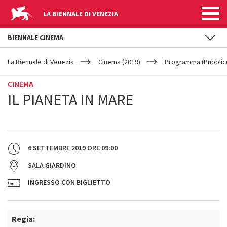
LA BIENNALE DI VENEZIA
BIENNALE CINEMA
YOUR
Salta al contenuto principale
ARE
La Biennale di Venezia
Cinema (2019)
Programma (Pubblic
HERE
CINEMA
IL PIANETA IN MARE
6 SETTEMBRE 2019
ORE
09:00
SALA GIARDINO
INGRESSO CON BIGLIETTO
Regia: