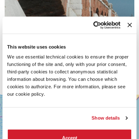
This website uses cookies
We use essential technical cookies to ensure the proper
functioning of the site and, only with your prior consent,
third-party cookies to collect anonymous statistical
information about browsing. You can choose which
cookies to authorize. For more information, please see
our cookie policy.
SALA
+
GIARDINO
−
LUNGOMARE
Show details
MARCONI
30126
LIDO
DI
Accept