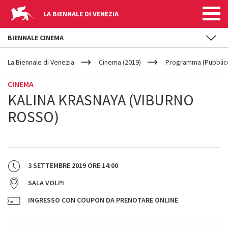
LA BIENNALE DI VENEZIA
BIENNALE CINEMA
YOUR
Salta al contenuto principale
ARE
La Biennale di Venezia
Cinema (2019)
Programma (Pubblic
HERE
CINEMA
KALINA KRASNAYA (VIBURNO
ROSSO)
3 SETTEMBRE 2019
ORE
14:00
SALA VOLPI
INGRESSO CON COUPON DA PRENOTARE ONLINE