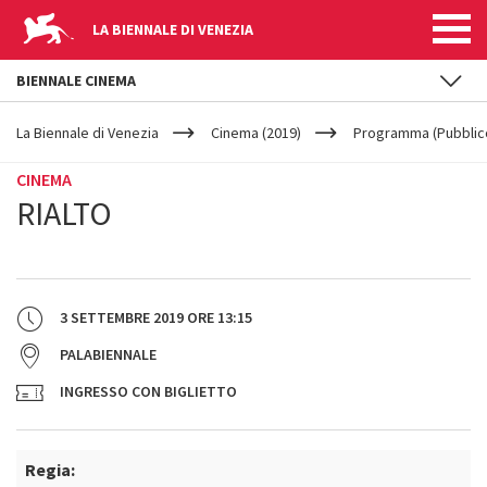
LA BIENNALE DI VENEZIA
BIENNALE CINEMA
YOUR
Salta al contenuto principale
ARE
La Biennale di Venezia
Cinema (2019)
Programma (Pubblic
HERE
CINEMA
RIALTO
3 SETTEMBRE 2019
ORE
13:15
PALABIENNALE
INGRESSO CON BIGLIETTO
Regia: