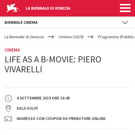
LA BIENNALE DI VENEZIA
BIENNALE CINEMA
YOUR
Salta al contenuto principale
ARE
La Biennale di Venezia
Cinema (2019)
Programma (Pubblic
HERE
CINEMA
LIFE AS A B-MOVIE: PIERO
VIVARELLI
4 SETTEMBRE 2019
ORE
16:45
SALA VOLPI
INGRESSO CON COUPON DA PRENOTARE ONLINE