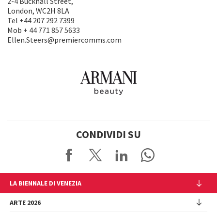
2-4 Bucknall Street,
London, WC2H 8LA
Tel +44 207 292 7399
Mob + 44 771 857 5633
Ellen.Steers@premiercomms.com
CONDIVIDI SU
LA BIENNALE DI VENEZIA
L'Istituzione
ARTE 2026
Cariche istituzionali