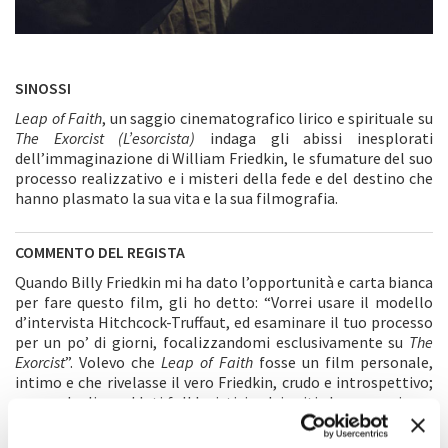
SINOSSI
Leap of Faith
, un saggio cinematografico lirico e spirituale su
The Exorcist (L’esorcista)
indaga gli abissi inesplorati
dell’immaginazione di William Friedkin, le sfumature del suo
processo realizzativo e i misteri della fede e del destino che
hanno plasmato la sua vita e la sua filmografia.
COMMENTO DEL REGISTA
Quando Billy Friedkin mi ha dato l’opportunità e carta bianca
per fare questo film, gli ho detto: “Vorrei usare il modello
d’intervista Hitchcock-Truffaut, ed esaminare il tuo processo
per un po’ di giorni, focalizzandomi esclusivamente su
The
Exorcist
”. Volevo che
Leap of Faith
fosse un film personale,
intimo e che rivelasse il vero Friedkin, crudo e introspettivo;
scevro dagli aneddoti folkloristici e dai miti che conosciamo
tutti fin troppo bene. In vista di ciò, ho guardato il film per
trenta giorni di fila e ho finito per realizzare un’intervista