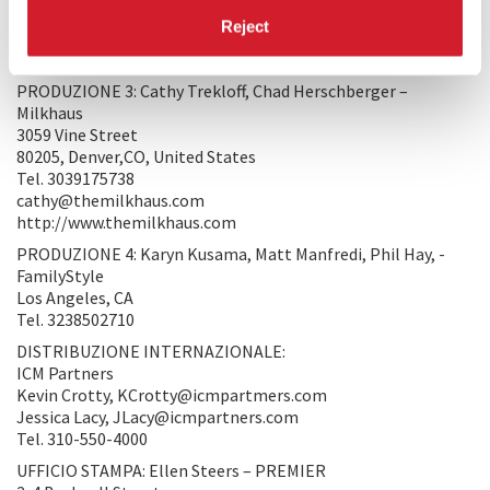
Tel. + 33 6 3712 8136
Reject
annick@screen-division.com
http://www.screen-division.com
PRODUZIONE 3: Cathy Trekloff, Chad Herschberger –
Milkhaus
3059 Vine Street
80205, Denver,CO, United States
Tel. 3039175738
cathy@themilkhaus.com
http://www.themilkhaus.com
PRODUZIONE 4: Karyn Kusama, Matt Manfredi, Phil Hay, -
FamilyStyle
Los Angeles, CA
Tel. 3238502710
DISTRIBUZIONE INTERNAZIONALE:
ICM Partners
Kevin Crotty, KCrotty@icmpartmers.com
Jessica Lacy, JLacy@icmpartners.com
Tel. 310-550-4000
UFFICIO STAMPA: Ellen Steers – PREMIER