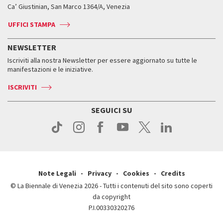
Biennale College ASAC
Come raggiungerci
Orari e sedi
Come raggiungerci
Ca’ Giustinian, San Marco 1364/A, Venezia
Biglietti
Leone d’argento
Biennale Channel
Contatti
Biglietti
Contatti
Accrediti
Edizioni passate
UFFICI STAMPA
ASAC DATI
Press
Accrediti
Press
Servizi al pubblico
Storia
FAQ
NEWSLETTER
Come raggiungerci
Orari e sedi
Servizi al pubblico
Iscriviti alla nostra Newsletter per essere aggiornato su tutte le
Contatti
Biglietti
Orari e sedi
Come raggiungerci
manifestazioni e le iniziative.
Press
Servizi al pubblico
News
Contatti
ISCRIVITI
Come raggiungerci
Servizi al pubblico
Press
Contatti
Come raggiungerci
SEGUICI SU
Press
Contatti
Press
Note Legali
Privacy
Cookies
Credits
© La Biennale di Venezia 2026 - Tutti i contenuti del sito sono coperti
da copyright
P.I.00330320276