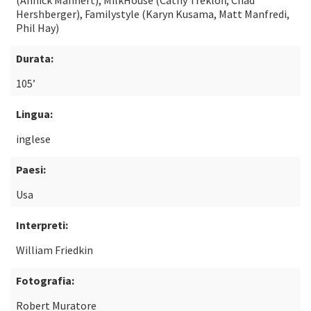
(Annick Mahnert), MilkHouse (Cathy Trekloff, Chad
Hershberger), Familystyle (Karyn Kusama, Matt Manfredi,
Phil Hay)
Durata:
105’
Lingua:
inglese
Paesi:
Usa
Interpreti:
William Friedkin
Fotografia:
Robert Muratore