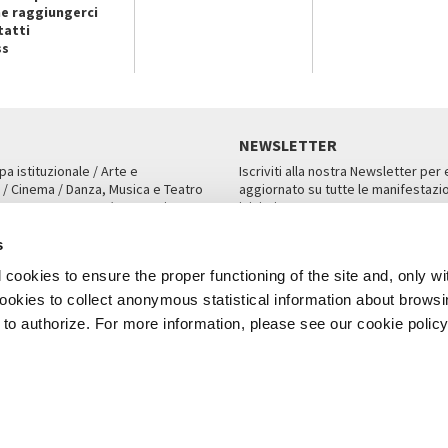
e raggiungerci
tatti
ss
NEWSLETTER
pa istituzionale / Arte e
Iscriviti alla nostra Newsletter per
 / Cinema / Danza, Musica e Teatro
aggiornato su tutte le manifestazio
an, San Marco 1364/A, Venezia
iniziative.
AMPA
ISCRIVITI
s
cookies to ensure the proper functioning of the site and, only wi
 cookies to collect anonymous statistical information about brows
o authorize. For more information, please see our cookie policy
Note Legali
Privacy
Cookies
Credits
a Biennale di Venezia 2026 - Tutti i contenuti del sito sono coperti da copyr
P.I.00330320276