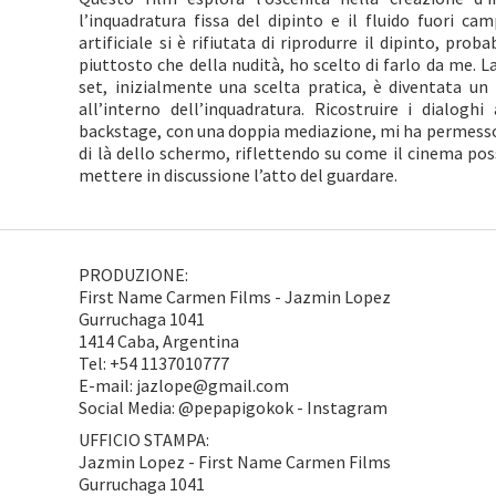
l’inquadratura fissa del dipinto e il fluido fuori c
artificiale si è rifiutata di riprodurre il dipinto, pr
piuttosto che della nudità, ho scelto di farlo da me. La
set, inizialmente una scelta pratica, è diventata u
all’interno dell’inquadratura. Ricostruire i dialoghi
backstage, con una doppia mediazione, mi ha permesso d
di là dello schermo, riflettendo su come il cinema po
mettere in discussione l’atto del guardare.
PRODUZIONE:
First Name Carmen Films - Jazmin Lopez
Gurruchaga 1041
1414 Caba, Argentina
Tel: +54 1137010777
E-mail: jazlope@gmail.com
Social Media: @pepapigokok - Instagram
UFFICIO STAMPA:
Jazmin Lopez - First Name Carmen Films
Gurruchaga 1041