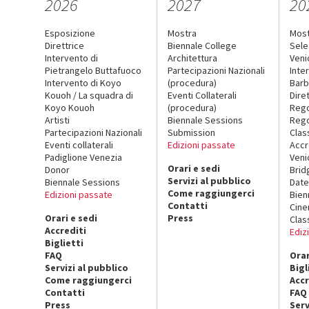
2026
2027
20
Esposizione
Mostra
Mos
Direttrice
Biennale College
Sele
Intervento di
Architettura
Veni
Pietrangelo Buttafuoco
Partecipazioni Nazionali
Inte
Intervento di Koyo
(procedura)
Barb
Kouoh / La squadra di
Eventi Collaterali
Dire
Koyo Kouoh
(procedura)
Reg
Artisti
Biennale Sessions
Rego
Partecipazioni Nazionali
Submission
Clas
Eventi collaterali
Edizioni passate
Accr
Padiglione Venezia
Veni
Orari e sedi
Donor
Brid
Servizi al pubblico
Biennale Sessions
Date
Come raggiungerci
Edizioni passate
Bien
Contatti
Cin
Orari e sedi
Press
Clas
Accrediti
Ediz
Biglietti
FAQ
Orar
Servizi al pubblico
Bigl
Come raggiungerci
Accr
Contatti
FAQ
Press
Serv