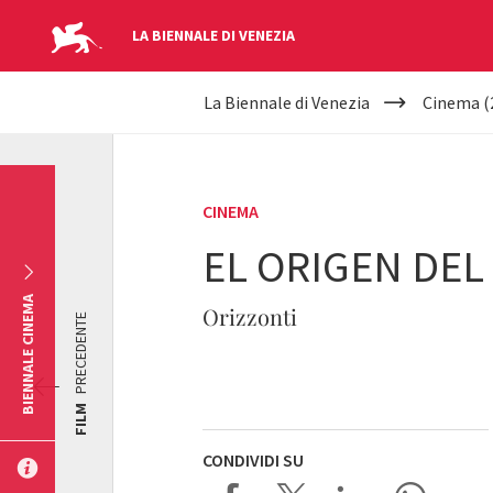
LA BIENNALE DI VENEZIA
YOUR
Salta al contenuto principale
La Biennale di Venezia
Cinema (
ARE
HERE
CINEMA
EL ORIGEN DE
BIENNALE CINEMA
Orizzonti
PRECEDENTE
FILM
CONDIVIDI SU