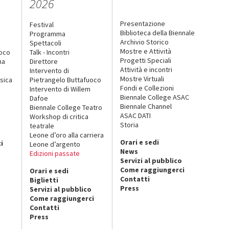
2026
Presentazione
Festival
Biblioteca della Biennale
Programma
Archivio Storico
Spettacoli
Mostre e Attività
uoco
Talk - Incontri
Progetti Speciali
na
Direttore
Attività e incontri
Intervento di
Mostre Virtuali
sica
Pietrangelo Buttafuoco
Fondi e Collezioni
Intervento di Willem
Biennale College ASAC
Dafoe
Biennale Channel
Biennale College Teatro
ASAC DATI
Workshop di critica
Storia
teatrale
o
Leone d’oro alla carriera
Orari e sedi
i
Leone d’argento
News
Edizioni passate
Servizi al pubblico
Come raggiungerci
Orari e sedi
Contatti
Biglietti
Press
Servizi al pubblico
Come raggiungerci
Contatti
Press