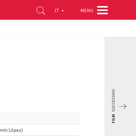
MENU
IT
SUCCESSIVO
FILM
zmín López)