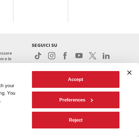
SEGUICI SU
 essere
ni e le
Accept
th your
ing. You
Preferences
.
ight
Reject