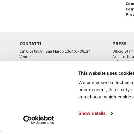
Com
Con
Pre
CONTATTI
PRESS
Ca’ Giustinian, San Marco 1364/A - 30124
Ufficio Stam
Venezia
Architettura
Tel. 041 5218711
Ca’ Giustini
email info@labiennale.org
UFFICI ST
This website uses cookie
TUTTI I CONTATTI
We use essential technical 
prior consent, third-party
can choose which cookies t
© L
Show details