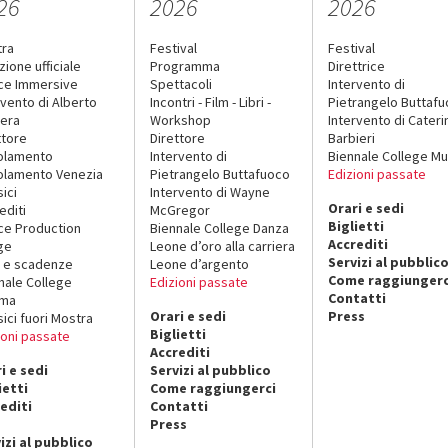
26
2026
2026
tra
Festival
Festival
zione ufficiale
Programma
Direttrice
ce Immersive
Spettacoli
Intervento di
rvento di Alberto
Incontri - Film - Libri -
Pietrangelo Buttaf
era
Workshop
Intervento di Cateri
ttore
Direttore
Barbieri
olamento
Intervento di
Biennale College Mu
lamento Venezia
Pietrangelo Buttafuoco
Edizioni passate
sici
Intervento di Wayne
Orari e sedi
editi
McGregor
Biglietti
ce Production
Biennale College Danza
Accrediti
ge
Leone d’oro alla carriera
Servizi al pubblic
 e scadenze
Leone d’argento
Come raggiungerc
nale College
Edizioni passate
Contatti
ema
Orari e sedi
Press
sici fuori Mostra
Biglietti
ioni passate
Accrediti
i e sedi
Servizi al pubblico
ietti
Come raggiungerci
editi
Contatti
Press
izi al pubblico