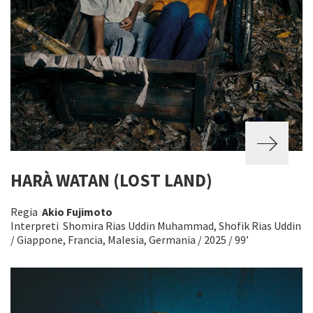
HARÀ WATAN (LOST LAND)
Regia
Akio Fujimoto
Interpreti Shomira Rias Uddin Muhammad, Shofik Rias Uddin
/ Giappone, Francia, Malesia, Germania / 2025 / 99’