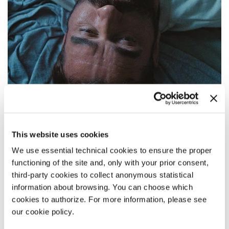
This website uses cookies
We use essential technical cookies to ensure the proper
OTEC (FATHER)
functioning of the site and, only with your prior consent,
third-party cookies to collect anonymous statistical
Regia
Tereza Nvotová
information about browsing. You can choose which
Interpreti Milan Ondrík, Dominika Morávková, Dominika
Zajcz, Martina Sľúková, Aňa Geislerová, Peter Ondrejička,
cookies to authorize. For more information, please see
Peter Bebjak, Ingrid Timková, Roman Polák / Slovacchia,
our cookie policy.
Repubblica Ceca, Polonia / 2025 / 103’