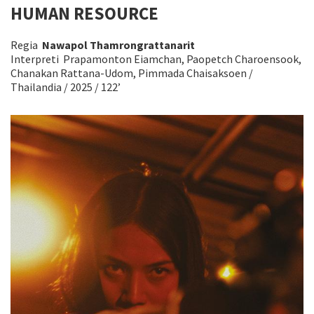
HUMAN RESOURCE
Regia
Nawapol Thamrongrattanarit
Interpreti Prapamonton Eiamchan, Paopetch Charoensook,
Chanakan Rattana-Udom, Pimmada Chaisaksoen /
Thailandia / 2025 / 122’