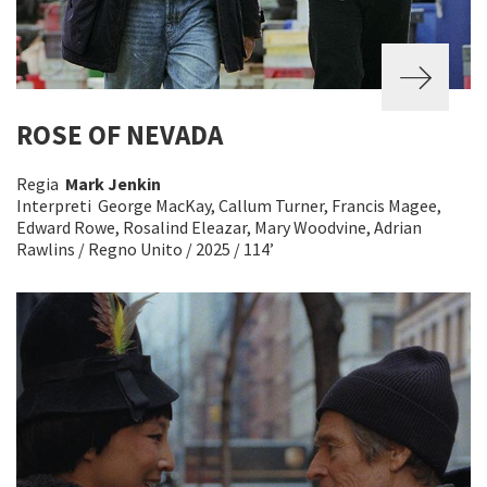
ROSE OF NEVADA
Regia
Mark Jenkin
Interpreti George MacKay, Callum Turner, Francis Magee,
Edward Rowe, Rosalind Eleazar, Mary Woodvine, Adrian
Rawlins / Regno Unito / 2025 / 114’