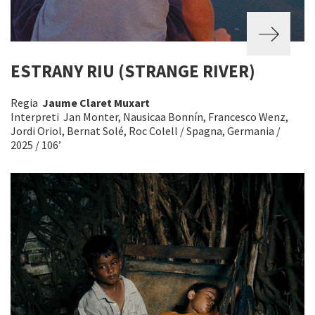
ESTRANY RIU (STRANGE RIVER)
Regia
Jaume Claret Muxart
Interpreti Jan Monter, Nausicaa Bonnín, Francesco Wenz,
Jordi Oriol, Bernat Solé, Roc Colell / Spagna, Germania /
2025 / 106’