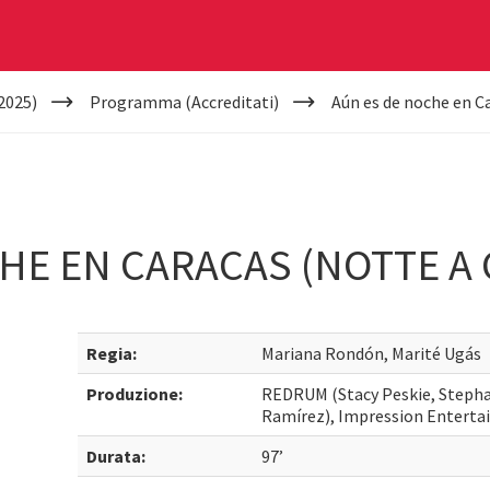
2025)
Programma (Accreditati)
Aún es de noche en C
HE EN CARACAS (NOTTE A
Regia:
Mariana Rondón, Marité Ugás
Produzione:
REDRUM (Stacy Peskie, Stephan
Ramírez), Impression Entertai
Durata:
97’