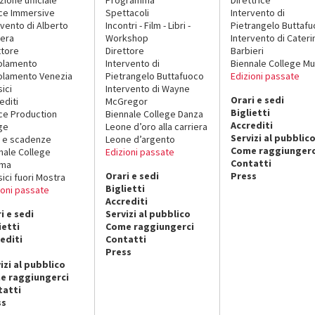
ce Immersive
Spettacoli
Intervento di
rvento di Alberto
Incontri - Film - Libri -
Pietrangelo Buttaf
era
Workshop
Intervento di Cateri
ttore
Direttore
Barbieri
olamento
Intervento di
Biennale College Mu
lamento Venezia
Pietrangelo Buttafuoco
Edizioni passate
sici
Intervento di Wayne
Orari e sedi
editi
McGregor
Biglietti
ce Production
Biennale College Danza
Accrediti
ge
Leone d’oro alla carriera
Servizi al pubblic
 e scadenze
Leone d’argento
Come raggiungerc
nale College
Edizioni passate
Contatti
ema
Orari e sedi
Press
sici fuori Mostra
Biglietti
ioni passate
Accrediti
i e sedi
Servizi al pubblico
ietti
Come raggiungerci
editi
Contatti
Press
izi al pubblico
e raggiungerci
tatti
ss