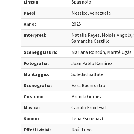
Lingua:
Spagnolo
Paesi:
Messico, Venezuela
Anno:
2025
Interpreti:
Natalia Reyes, Moisés Angola,
Samantha Castillo
Sceneggiatura:
Mariana Rondón, Marité Ugás
Fotografia:
Juan Pablo Ramírez
Montaggio:
Soledad Salfate
Scenografia:
Ezra Buenrostro
Costumi:
Brenda Gómez
Musica:
Camilo Froideval
Suono:
Lena Esquenazi
Effetti visivi:
Raúl Luna