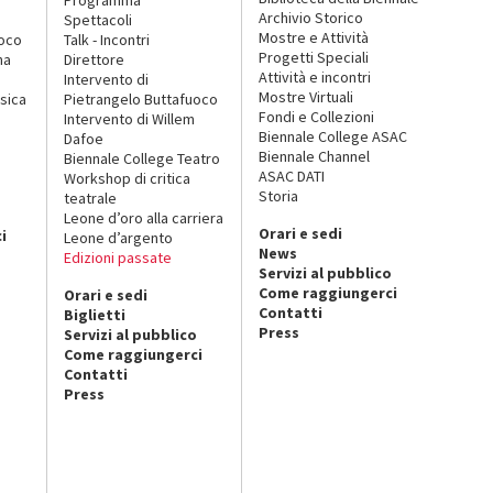
Archivio Storico
Spettacoli
Mostre e Attività
uoco
Talk - Incontri
Progetti Speciali
na
Direttore
Attività e incontri
Intervento di
Mostre Virtuali
sica
Pietrangelo Buttafuoco
Fondi e Collezioni
Intervento di Willem
Biennale College ASAC
Dafoe
Biennale Channel
Biennale College Teatro
ASAC DATI
Workshop di critica
Storia
teatrale
o
Leone d’oro alla carriera
Orari e sedi
i
Leone d’argento
News
Edizioni passate
Servizi al pubblico
Come raggiungerci
Orari e sedi
Contatti
Biglietti
Press
Servizi al pubblico
Come raggiungerci
Contatti
Press