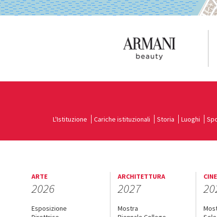
L'Istituzione
Cariche istituzionali
Storia
Luoghi
Spo
ARTE
ARCHITETTURA
CIN
2026
2027
20
Esposizione
Mostra
Mos
Direttrice
Biennale College
Sele