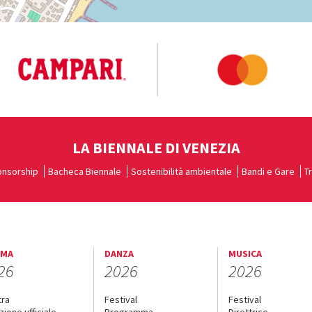
LA BIENNALE DI VENEZIA
nsorship
Bacheca Biennale
Sostenibilità ambientale
Bandi e Gare
T
EMA
DANZA
MUSICA
26
2026
2026
tra
Festival
Festival
zione ufficiale
Programma
Direttrice