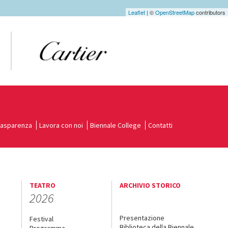
Leaflet
| ©
OpenStreetMap
contributors
rasparenza
Lavora con noi
Biennale College
Contatti
TEATRO
ARCHIVIO STORICO
2026
Presentazione
Festival
Biblioteca della Biennale
Programma