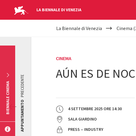
LA BIENNALE DI VENEZIA
YOUR
Salta al contenuto principale
La Biennale di Venezia
Cinema (
ARE
HERE
CINEMA
AÚN ES DE NOC
PRECEDENTE
BIENNALE CINEMA
APPUNTAMENTO
4 SETTEMBRE 2025
ORE
14:30
SALA GIARDINO
PRESS – INDUSTRY