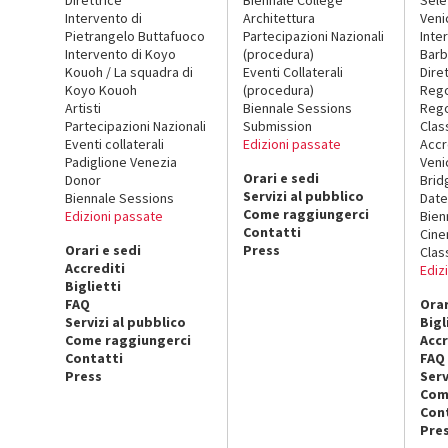
Intervento di
Architettura
Veni
Pietrangelo Buttafuoco
Partecipazioni Nazionali
Inte
Intervento di Koyo
(procedura)
Barb
Kouoh / La squadra di
Eventi Collaterali
Dire
Koyo Kouoh
(procedura)
Reg
Artisti
Biennale Sessions
Rego
Partecipazioni Nazionali
Submission
Clas
Eventi collaterali
Edizioni passate
Accr
Padiglione Venezia
Veni
Orari e sedi
Donor
Brid
Servizi al pubblico
Biennale Sessions
Date
Come raggiungerci
Edizioni passate
Bien
Contatti
Cin
Orari e sedi
Press
Clas
Accrediti
Ediz
Biglietti
FAQ
Orar
Servizi al pubblico
Bigl
Come raggiungerci
Accr
Contatti
FAQ
Press
Serv
Com
Con
Pre