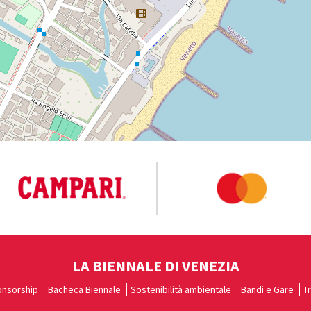
LA BIENNALE DI VENEZIA
nsorship
Bacheca Biennale
Sostenibilità ambientale
Bandi e Gare
T