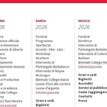
EMA
DANZA
MUSICA
26
2026
2026
tra
Festival
Festival
zione ufficiale
Programma
Direttrice
ce Immersive
Spettacoli
Intervento di
rvento di Alberto
Incontri - Film - Libri -
Pietrangelo Buttaf
era
Workshop
Intervento di Cateri
ttore
Direttore
Barbieri
olamento
Intervento di
Biennale College Mu
lamento Venezia
Pietrangelo Buttafuoco
Edizioni passate
sici
Intervento di Wayne
Orari e sedi
editi
McGregor
Biglietti
ce Production
Biennale College Danza
Accrediti
ge
Leone d’oro alla carriera
Servizi al pubblic
 e scadenze
Leone d’argento
Come raggiungerc
nale College
Edizioni passate
Contatti
ema
Orari e sedi
Press
sici fuori Mostra
Biglietti
ioni passate