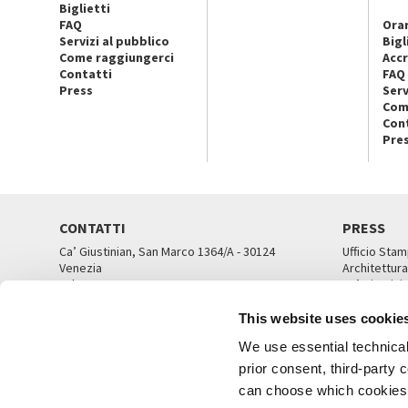
Biglietti
FAQ
Orar
Servizi al pubblico
Bigl
Come raggiungerci
Accr
Contatti
FAQ
Press
Serv
Com
Con
Pre
CONTATTI
PRESS
Ca’ Giustinian, San Marco 1364/A - 30124
Ufficio Stam
Venezia
Architettura
Tel. 041 5218711
Ca’ Giustini
email info@labiennale.org
UFFICI ST
This website uses cookie
TUTTI I CONTATTI
We use essential technical 
prior consent, third-party
can choose which cookies t