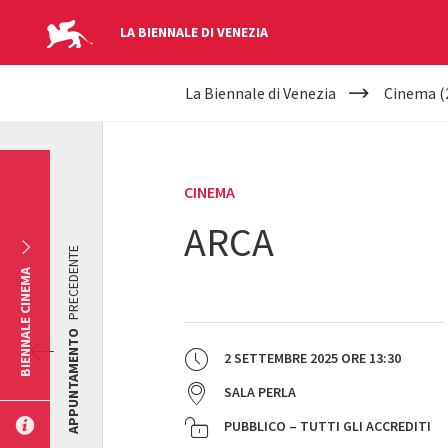
LA BIENNALE DI VENEZIA
YOUR
Salta al contenuto principale
La Biennale di Venezia
Cinema (
ARE
HERE
CINEMA
ARCA
PRECEDENTE
BIENNALE CINEMA
APPUNTAMENTO
2 SETTEMBRE 2025
ORE
13:30
SALA PERLA
PUBBLICO – TUTTI GLI ACCREDITI