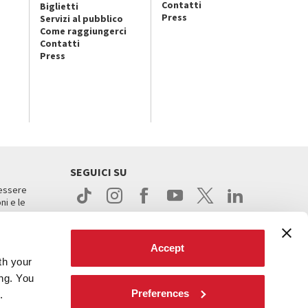
Contatti
Biglietti
Press
Servizi al pubblico
Come raggiungerci
Contatti
Press
SEGUICI SU
 essere
ni e le
Accept
th your
ing. You
Preferences
.