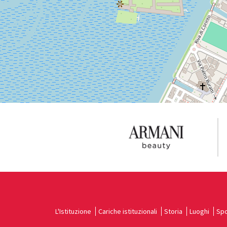
Vedi
su
Google
Maps
L'Istituzione
Cariche istituzionali
Storia
Luoghi
Spo