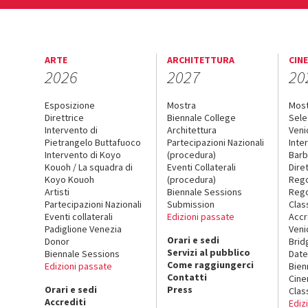
ARTE
ARCHITETTURA
CIN
2026
2027
20
Esposizione
Mostra
Mos
Direttrice
Biennale College
Sele
Intervento di
Architettura
Veni
Pietrangelo Buttafuoco
Partecipazioni Nazionali
Inte
Intervento di Koyo
(procedura)
Barb
Kouoh / La squadra di
Eventi Collaterali
Dire
Koyo Kouoh
(procedura)
Reg
Artisti
Biennale Sessions
Rego
Partecipazioni Nazionali
Submission
Clas
Eventi collaterali
Edizioni passate
Accr
Padiglione Venezia
Veni
Orari e sedi
Donor
Brid
Servizi al pubblico
Biennale Sessions
Date
Come raggiungerci
Edizioni passate
Bien
Contatti
Cin
Orari e sedi
Press
Clas
Accrediti
Ediz