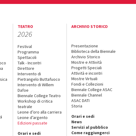
TEATRO
ARCHIVIO STORICO
2026
Presentazione
Festival
Biblioteca della Biennale
Programma
Archivio Storico
Spettacoli
Mostre e Attività
uoco
Talk - Incontri
Progetti Speciali
na
Direttore
Attività e incontri
Intervento di
Mostre Virtuali
sica
Pietrangelo Buttafuoco
Fondi e Collezioni
Intervento di Willem
Biennale College ASAC
Dafoe
Biennale Channel
Biennale College Teatro
ASAC DATI
Workshop di critica
Storia
teatrale
o
Leone d’oro alla carriera
Orari e sedi
i
Leone d’argento
News
Edizioni passate
Servizi al pubblico
Come raggiungerci
Orari e sedi