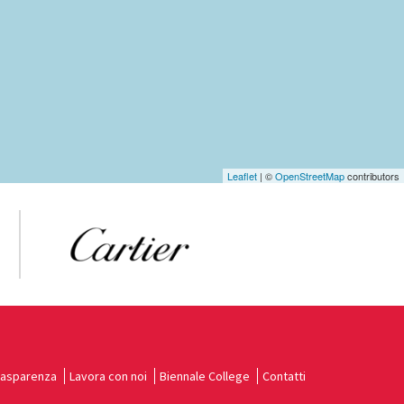
Leaflet
| ©
OpenStreetMap
contributors
rasparenza
Lavora con noi
Biennale College
Contatti