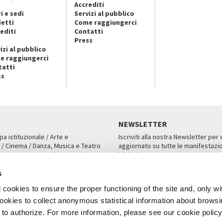
Accrediti
i e sedi
Servizi al pubblico
ietti
Come raggiungerci
editi
Contatti
Press
izi al pubblico
e raggiungerci
tatti
ss
NEWSLETTER
pa istituzionale / Arte e
Iscriviti alla nostra Newsletter per
 / Cinema / Danza, Musica e Teatro
aggiornato su tutte le manifestazio
an, San Marco 1364/A, Venezia
iniziative.
AMPA
ISCRIVITI
s
cookies to ensure the proper functioning of the site and, only wi
 cookies to collect anonymous statistical information about brows
o authorize. For more information, please see our cookie policy
Note Legali
Privacy
Cookies
Credits