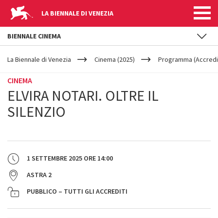
LA BIENNALE DI VENEZIA
BIENNALE CINEMA
YOUR
Salta al contenuto principale
ARE
La Biennale di Venezia
Cinema (2025)
Programma (Accredit
HERE
CINEMA
ELVIRA NOTARI. OLTRE IL
SILENZIO
1 SETTEMBRE 2025
ORE
14:00
ASTRA 2
PUBBLICO – TUTTI GLI ACCREDITI