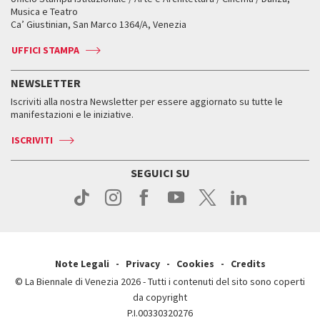
Fondi e Collezioni
Servizi al pubblico
Servizi al pubblico
Orari e sedi
Leone d’oro alla carriera
Musica e Teatro
Biennale College ASAC
Come raggiungerci
Orari e sedi
Come raggiungerci
Ca’ Giustinian, San Marco 1364/A, Venezia
Biglietti
Leone d’argento
Biennale Channel
Contatti
Biglietti
Contatti
Accrediti
Edizioni passate
UFFICI STAMPA
ASAC DATI
Press
Accrediti
Press
Servizi al pubblico
Storia
FAQ
NEWSLETTER
Come raggiungerci
Orari e sedi
Servizi al pubblico
Iscriviti alla nostra Newsletter per essere aggiornato su tutte le
Contatti
Biglietti
Orari e sedi
Come raggiungerci
manifestazioni e le iniziative.
Press
Servizi al pubblico
News
Contatti
ISCRIVITI
Come raggiungerci
Servizi al pubblico
Press
Contatti
Come raggiungerci
SEGUICI SU
Press
Contatti
Press
Note Legali
Privacy
Cookies
Credits
© La Biennale di Venezia 2026 - Tutti i contenuti del sito sono coperti
da copyright
P.I.00330320276