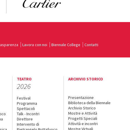
rasparenza
Lavora con noi
Biennale College
Contatti
TEATRO
ARCHIVIO STORICO
2026
Presentazione
Festival
Biblioteca della Biennale
Programma
Archivio Storico
Spettacoli
Mostre e Attività
uoco
Talk - Incontri
Progetti Speciali
na
Direttore
Attività e incontri
Intervento di
Mostre Virtuali
sica
Pietrangelo Buttafuoco