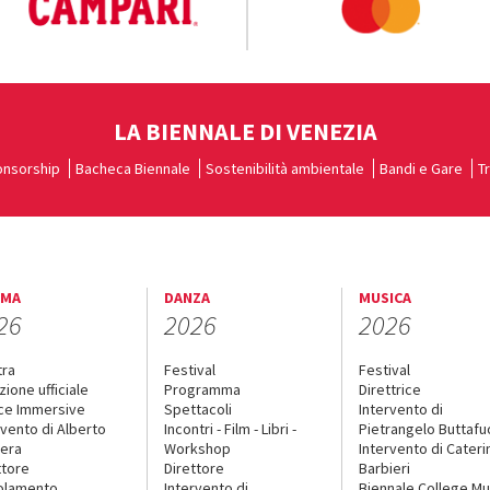
LA BIENNALE DI VENEZIA
nsorship
Bacheca Biennale
Sostenibilità ambientale
Bandi e Gare
T
EMA
DANZA
MUSICA
26
2026
2026
tra
Festival
Festival
zione ufficiale
Programma
Direttrice
ce Immersive
Spettacoli
Intervento di
rvento di Alberto
Incontri - Film - Libri -
Pietrangelo Buttaf
era
Workshop
Intervento di Cateri
ttore
Direttore
Barbieri
olamento
Intervento di
Biennale College Mu