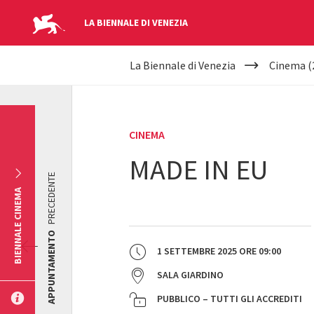
LA BIENNALE DI VENEZIA
YOUR
Salta al contenuto principale
La Biennale di Venezia
Cinema (
ARE
HERE
CINEMA
MADE IN EU
PRECEDENTE
BIENNALE CINEMA
APPUNTAMENTO
1 SETTEMBRE 2025
ORE
09:00
SALA GIARDINO
PUBBLICO – TUTTI GLI ACCREDITI