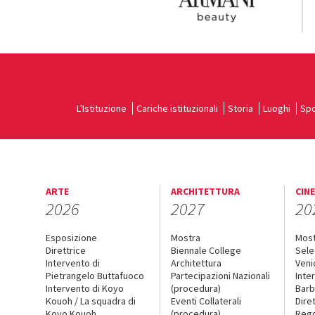
L'Istituzione
Cariche istituzionali
Storia
Luoghi
Spo
ARTE
ARCHITETTURA
CIN
2026
2027
20
Esposizione
Mostra
Mos
Direttrice
Biennale College
Sele
Intervento di
Architettura
Veni
Pietrangelo Buttafuoco
Partecipazioni Nazionali
Inte
Intervento di Koyo
(procedura)
Barb
Kouoh / La squadra di
Eventi Collaterali
Dire
Koyo Kouoh
(procedura)
Reg