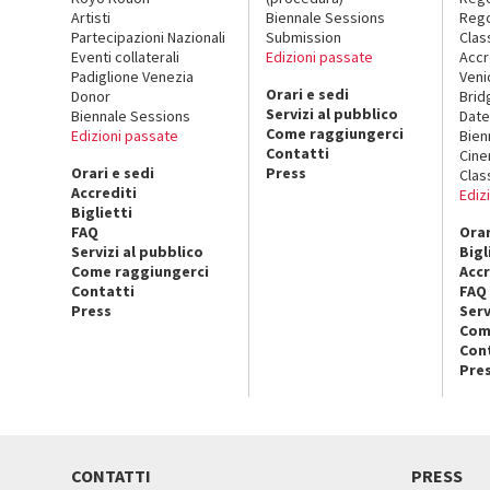
Artisti
Biennale Sessions
Rego
Partecipazioni Nazionali
Submission
Clas
Eventi collaterali
Edizioni passate
Accr
Padiglione Venezia
Veni
Orari e sedi
Donor
Brid
Servizi al pubblico
Biennale Sessions
Date
Come raggiungerci
Edizioni passate
Bien
Contatti
Cin
Orari e sedi
Press
Clas
Accrediti
Ediz
Biglietti
FAQ
Orar
Servizi al pubblico
Bigl
Come raggiungerci
Accr
Contatti
FAQ
Press
Serv
Com
Con
Pre
CONTATTI
PRESS