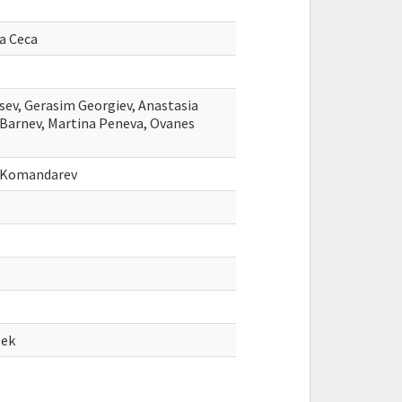
a Ceca
ev, Gerasim Georgiev, Anastasia
an Barnev, Martina Peneva, Ovanes
n Komandarev
lek