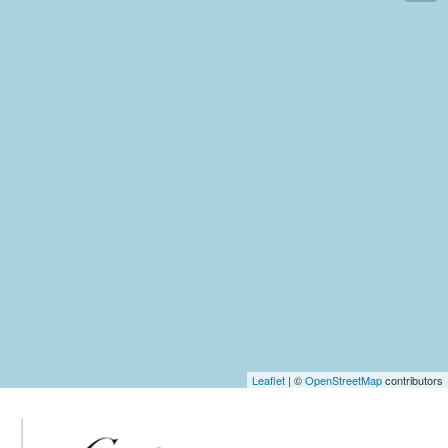
Leaflet
| ©
OpenStreetMap
contributors