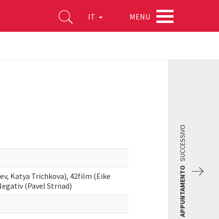
MENU
IT
SUCCESSIVO
APPUNTAMENTO
, Katya Trichkova), 42film (Eike
Negativ (Pavel Strnad)