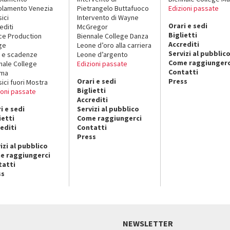
lamento Venezia
Pietrangelo Buttafuoco
Edizioni passate
sici
Intervento di Wayne
Orari e sedi
editi
McGregor
Biglietti
ce Production
Biennale College Danza
Accrediti
ge
Leone d’oro alla carriera
Servizi al pubblic
 e scadenze
Leone d’argento
Come raggiungerc
nale College
Edizioni passate
Contatti
ema
Orari e sedi
Press
sici fuori Mostra
Biglietti
ioni passate
Accrediti
i e sedi
Servizi al pubblico
ietti
Come raggiungerci
editi
Contatti
Press
izi al pubblico
e raggiungerci
tatti
ss
NEWSLETTER