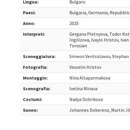
Lingua:
Bulgaro
Paesi:
Bulgaria, Germania, Repubblic
Anno:
2025
Interpreti:
Gergana Pletnyova, Todor Kots
Ingilizova, Ivaylo Hristov, Iv
Torosian
Sceneggiatura:
Simeon Ventsislavov, Stepha
Fotografia:
Vesselin Hristov
Montaggio:
Nina Altaparmakova
Scenografia:
Ivelina Minava
Costumi:
Nadya Dobrikova
Suono:
Johannes Doberenz, Martin Ji