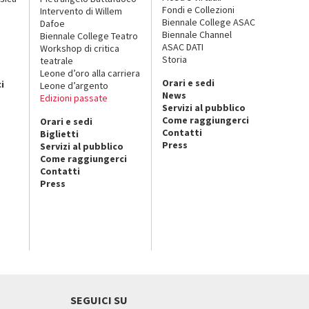
Fondi e Collezioni
Intervento di Willem
Biennale College ASAC
Dafoe
Biennale Channel
Biennale College Teatro
ASAC DATI
Workshop di critica
Storia
teatrale
o
Leone d’oro alla carriera
Orari e sedi
i
Leone d’argento
News
Edizioni passate
Servizi al pubblico
Come raggiungerci
Orari e sedi
Contatti
Biglietti
Press
Servizi al pubblico
Come raggiungerci
Contatti
Press
SEGUICI SU