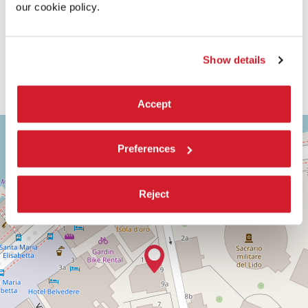
our cookie policy.
Show details
Accept
ASTRA
+
2
Preferences
−
Via
Corfù,
9
Reject
30126
Lido
di
Venezia
(VE)
SCOPRI LA SEDE
Vedi