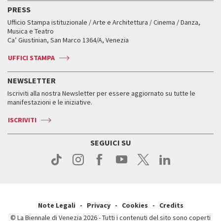
Edizioni passate
Biennale College Teatro
PRESS
Mostre Virtuali
FAQ
Edizioni passate
Accrediti
Workshop di critica teatrale
Ufficio Stampa istituzionale / Arte e Architettura / Cinema / Danza,
Fondi e Collezioni
Servizi al pubblico
Servizi al pubblico
Orari e sedi
Leone d’oro alla carriera
Musica e Teatro
Biennale College ASAC
Come raggiungerci
Orari e sedi
Come raggiungerci
Ca’ Giustinian, San Marco 1364/A, Venezia
Biglietti
Leone d’argento
Biennale Channel
Contatti
Biglietti
Contatti
Accrediti
Edizioni passate
UFFICI STAMPA
ASAC DATI
Press
Accrediti
Press
Servizi al pubblico
Storia
FAQ
NEWSLETTER
Come raggiungerci
Orari e sedi
Servizi al pubblico
Iscriviti alla nostra Newsletter per essere aggiornato su tutte le
Contatti
Biglietti
Orari e sedi
Come raggiungerci
manifestazioni e le iniziative.
Press
Servizi al pubblico
News
Contatti
ISCRIVITI
Come raggiungerci
Servizi al pubblico
Press
Contatti
Come raggiungerci
SEGUICI SU
Press
Contatti
Press
Note Legali
Privacy
Cookies
Credits
© La Biennale di Venezia 2026 - Tutti i contenuti del sito sono coperti