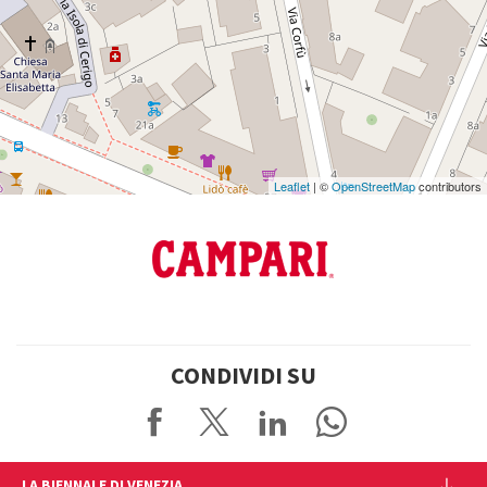
su
Google
Maps
Leaflet
| ©
OpenStreetMap
contributors
CONDIVIDI SU
LA BIENNALE DI VENEZIA