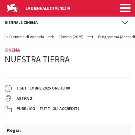
LA BIENNALE DI VENEZIA
BIENNALE CINEMA
YOUR
Salta al contenuto principale
ARE
La Biennale di Venezia
Cinema (2025)
Programma (Accredit
HERE
CINEMA
NUESTRA TIERRA
1 SETTEMBRE 2025
ORE
19:00
ASTRA 2
PUBBLICO – TUTTI GLI ACCREDITI
Regia: