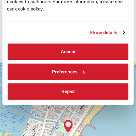
cookies to authorize. For more information, please see
our cookie policy.
Show details
Accept
SALA
+
Preferences
GIARDINO
−
LUNGOMARE
MARCONI
Reject
30126
LIDO
DI
VENEZIA
TEL.
0415218711
info@labiennale.org
SCOPRI LA SEDE