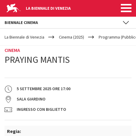
LA BIENNALE DI VENEZIA
BIENNALE CINEMA
YOUR
Salta al contenuto principale
ARE
La Biennale di Venezia
Cinema (2025)
Programma (Pubblic
HERE
CINEMA
PRAYING MANTIS
5 SETTEMBRE 2025
ORE
17:00
SALA GIARDINO
INGRESSO CON BIGLIETTO
Regia: