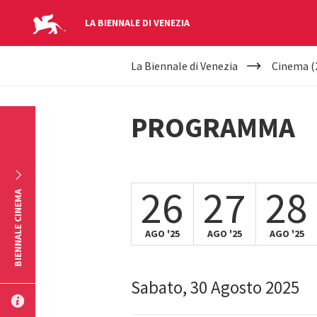
LA BIENNALE DI VENEZIA
YOUR
Salta al contenuto principale
La Biennale di Venezia
Cinema (
ARE
HERE
PROGRAMMA
26
27
28
BIENNALE CINEMA
AGO '25
AGO '25
AGO '25
Sabato, 30 Agosto 2025
INVIA