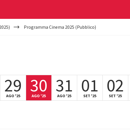
2025)
Programma Cinema 2025 (Pubblico)
29
30
31
01
02
AGO '25
AGO '25
AGO '25
SET '25
SET '25