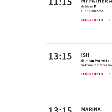
11:15
MY FATHER 
di
Jihan K
Fuori Concorso
LEGGI TUTTO
13:15
ISH
di
Imran Perretta
Settimana internazion
LEGGI TUTTO
13:15
MARINA