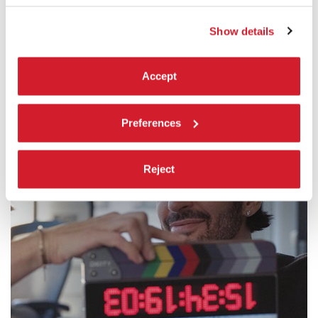
LEGGI TUTTO
CINEMA
Show details
SALA CORINTO
INGRESSO CON BIGLIETTO
Accept
Preferences
Reject