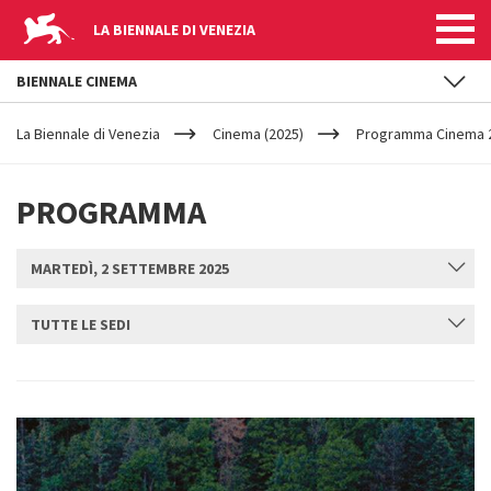
LA BIENNALE DI VENEZIA
BIENNALE CINEMA
YOUR
Salta al contenuto principale
ARE
La Biennale di Venezia
Cinema (2025)
Programma Cinema 2
HERE
PROGRAMMA
MARTEDÌ, 2 SETTEMBRE 2025
TUTTE LE SEDI
INVIA