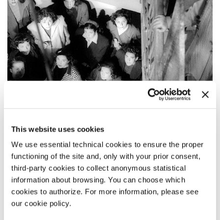
This website uses cookies
We use essential technical cookies to ensure the proper
functioning of the site and, only with your prior consent,
14:00
third-party cookies to collect anonymous statistical
information about browsing. You can choose which
ROMA ORE 11
cookies to authorize. For more information, please see
di
Giuseppe De Santis
our cookie policy.
Venezia Classici