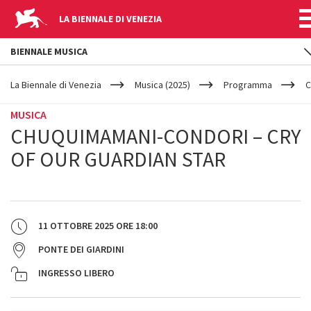
LA BIENNALE DI VENEZIA
BIENNALE MUSICA
YOUR
Salta al contenuto principale
ARE
La Biennale di Venezia
Musica (2025)
Programma
C
HERE
MUSICA
CHUQUIMAMANI-CONDORI – CRY
OF OUR GUARDIAN STAR
11 OTTOBRE 2025
ORE
18:00
PONTE DEI GIARDINI
INGRESSO LIBERO