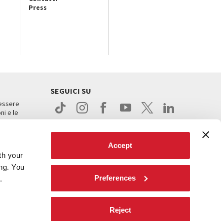
Press
SEGUICI SU
 essere
ni e le
Accept
th your
ing. You
Preferences
.
ight
Reject