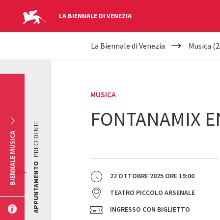
LA BIENNALE DI VENEZIA
YOUR
Salta al contenuto principale
La Biennale di Venezia
Musica (2
ARE
HERE
MUSICA
FONTANAMIX 
PRECEDENTE
BIENNALE MUSICA
APPUNTAMENTO
22 OTTOBRE 2025
ORE
19:00
TEATRO PICCOLO ARSENALE
INGRESSO CON BIGLIETTO