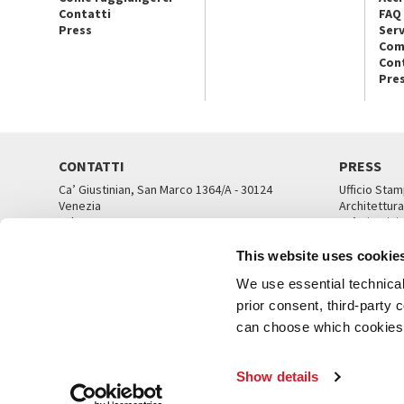
Contatti
FAQ
Press
Serv
Com
Con
Pre
CONTATTI
PRESS
Ca’ Giustinian, San Marco 1364/A - 30124
Ufficio Stam
Venezia
Architettura
Tel. 041 5218711
Ca’ Giustini
email info@labiennale.org
UFFICI ST
This website uses cookie
TUTTI I CONTATTI
We use essential technical 
prior consent, third-party
can choose which cookies t
© L
Show details