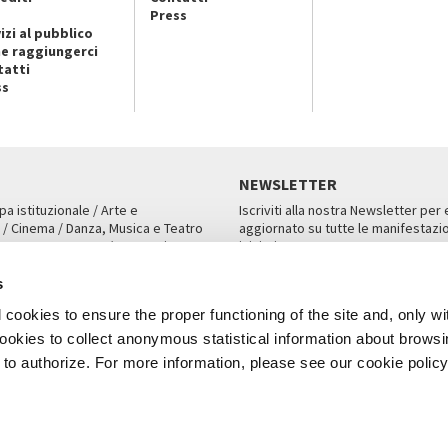
Press
izi al pubblico
e raggiungerci
tatti
ss
NEWSLETTER
pa istituzionale / Arte e
Iscriviti alla nostra Newsletter per
 / Cinema / Danza, Musica e Teatro
aggiornato su tutte le manifestazio
an, San Marco 1364/A, Venezia
iniziative.
AMPA
ISCRIVITI
s
cookies to ensure the proper functioning of the site and, only wi
 cookies to collect anonymous statistical information about brows
o authorize. For more information, please see our cookie policy
Note Legali
Privacy
Cookies
Credits
a Biennale di Venezia 2026 - Tutti i contenuti del sito sono coperti da copyr
P.I.00330320276