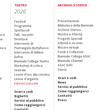
TEATRO
ARCHIVIO STORICO
2026
Presentazione
Festival
Biblioteca della Biennale
Programma
Archivio Storico
Spettacoli
Mostre e Attività
uoco
Talk - Incontri
Progetti Speciali
na
Direttore
Attività e incontri
Intervento di
Mostre Virtuali
sica
Pietrangelo Buttafuoco
Fondi e Collezioni
Intervento di Willem
Biennale College ASAC
Dafoe
Biennale Channel
Biennale College Teatro
ASAC DATI
Workshop di critica
Storia
teatrale
o
Leone d’oro alla carriera
Orari e sedi
i
Leone d’argento
News
Edizioni passate
Servizi al pubblico
Come raggiungerci
Orari e sedi
Contatti
Biglietti
Press
Servizi al pubblico
Come raggiungerci
Contatti