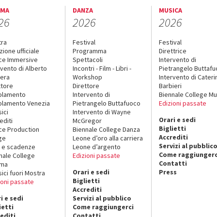
EMA
DANZA
MUSICA
26
2026
2026
tra
Festival
Festival
zione ufficiale
Programma
Direttrice
ce Immersive
Spettacoli
Intervento di
rvento di Alberto
Incontri - Film - Libri -
Pietrangelo Buttaf
era
Workshop
Intervento di Cateri
ttore
Direttore
Barbieri
olamento
Intervento di
Biennale College Mu
lamento Venezia
Pietrangelo Buttafuoco
Edizioni passate
sici
Intervento di Wayne
Orari e sedi
editi
McGregor
Biglietti
ce Production
Biennale College Danza
Accrediti
ge
Leone d’oro alla carriera
Servizi al pubblic
 e scadenze
Leone d’argento
Come raggiungerc
nale College
Edizioni passate
Contatti
ema
Orari e sedi
Press
sici fuori Mostra
Biglietti
ioni passate
Accrediti
i e sedi
Servizi al pubblico
ietti
Come raggiungerci
editi
Contatti