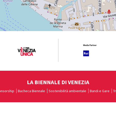
LA BIENNALE DI VENEZIA
nsorship
Bacheca Biennale
Sostenibilità ambientale
Bandi e Gare
T