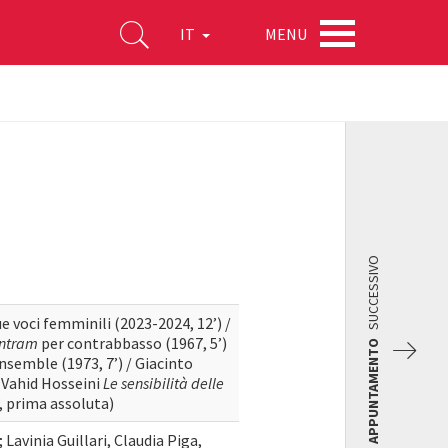
MENU
IT
SUCCESSIVO
e voci femminili (2023-2024, 12’) /
ntram
per contrabbasso (1967, 5’)
APPUNTAMENTO
nsemble (1973, 7’) / Giacinto
 / Vahid Hosseini
Le sensibilità delle
, prima assoluta)
; Lavinia Guillari, Claudia Piga,