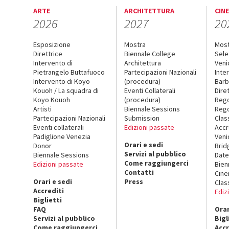
ARTE
ARCHITETTURA
CIN
2026
2027
20
Esposizione
Mostra
Mos
Direttrice
Biennale College
Sele
Intervento di
Architettura
Veni
Pietrangelo Buttafuoco
Partecipazioni Nazionali
Inte
Intervento di Koyo
(procedura)
Barb
Kouoh / La squadra di
Eventi Collaterali
Dire
Koyo Kouoh
(procedura)
Reg
Artisti
Biennale Sessions
Rego
Partecipazioni Nazionali
Submission
Clas
Eventi collaterali
Edizioni passate
Accr
Padiglione Venezia
Veni
Orari e sedi
Donor
Brid
Servizi al pubblico
Biennale Sessions
Date
Come raggiungerci
Edizioni passate
Bien
Contatti
Cin
Orari e sedi
Press
Clas
Accrediti
Ediz
Biglietti
FAQ
Orar
Servizi al pubblico
Bigl
Come raggiungerci
Accr