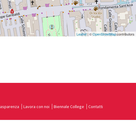
Leaflet
| ©
OpenStreetMap
contributors
rasparenza
Lavora con noi
Biennale College
Contatti