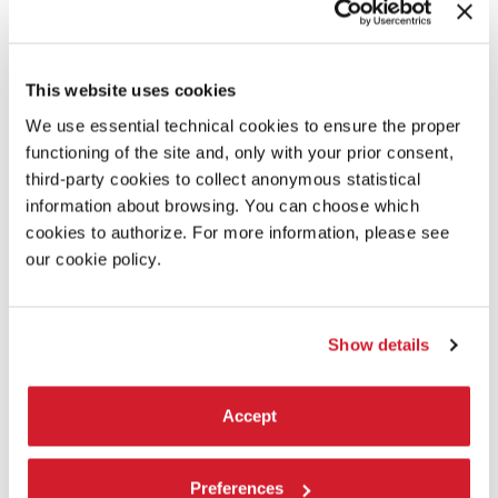
This website uses cookies
We use essential technical cookies to ensure the proper
functioning of the site and, only with your prior consent,
third-party cookies to collect anonymous statistical
information about browsing. You can choose which
cookies to authorize. For more information, please see
our cookie policy.
Show details
Accept
20:30
Preferences
GIUSEPPE STELLATO - MIND THE GAP