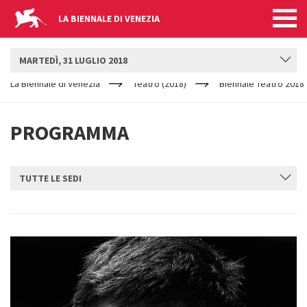
LA BIENNALE DI VENEZIA
BIENNALE TEATRO
MARTEDÌ, 31 LUGLIO 2018
YOUR
Salta al contenuto principale
ARE
La Biennale di Venezia
Teatro (2018)
Biennale Teatro 2018
HERE
PROGRAMMA
TUTTE LE SEDI
INVIA