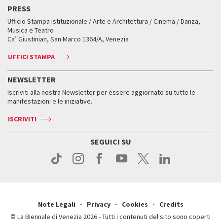
Edizioni passate
Biennale College Teatro
PRESS
Mostre Virtuali
FAQ
Edizioni passate
Accrediti
Workshop di critica teatrale
Ufficio Stampa istituzionale / Arte e Architettura / Cinema / Danza,
Fondi e Collezioni
Servizi al pubblico
Servizi al pubblico
Orari e sedi
Leone d’oro alla carriera
Musica e Teatro
Biennale College ASAC
Come raggiungerci
Orari e sedi
Come raggiungerci
Ca’ Giustinian, San Marco 1364/A, Venezia
Biglietti
Leone d’argento
Biennale Channel
Contatti
Biglietti
Contatti
Accrediti
Edizioni passate
UFFICI STAMPA
ASAC DATI
Press
Accrediti
Press
Servizi al pubblico
Storia
FAQ
NEWSLETTER
Come raggiungerci
Orari e sedi
Servizi al pubblico
Iscriviti alla nostra Newsletter per essere aggiornato su tutte le
Contatti
Biglietti
Orari e sedi
Come raggiungerci
manifestazioni e le iniziative.
Press
Servizi al pubblico
News
Contatti
ISCRIVITI
Come raggiungerci
Servizi al pubblico
Press
Contatti
Come raggiungerci
SEGUICI SU
Press
Contatti
Press
Note Legali
Privacy
Cookies
Credits
© La Biennale di Venezia 2026 - Tutti i contenuti del sito sono coperti