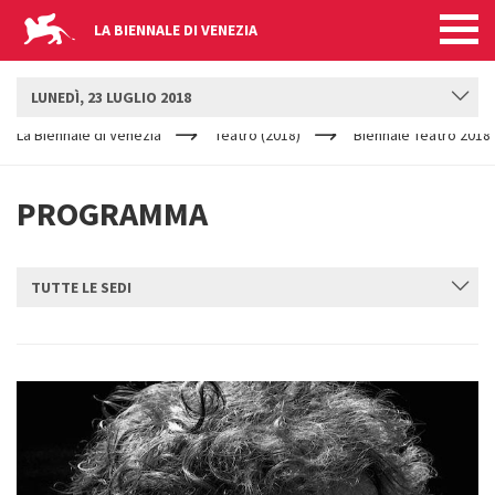
LA BIENNALE DI VENEZIA
BIENNALE TEATRO
LUNEDÌ, 23 LUGLIO 2018
YOUR
Salta al contenuto principale
ARE
La Biennale di Venezia
Teatro (2018)
Biennale Teatro 2018
HERE
PROGRAMMA
TUTTE LE SEDI
INVIA