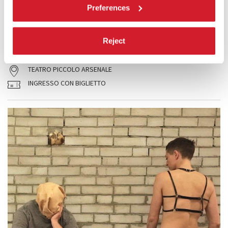
ENSEMBLE
Preferences
Quattro interpreti dalle voci multiple sul concetto di
traversata
:
traversata di un testo, di un paese, di un secolo, di una vita.
Reject
LEGGI TUTTO
TEATRO
TEATRO PICCOLO ARSENALE
INGRESSO CON BIGLIETTO