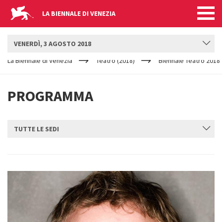
LA BIENNALE DI VENEZIA
BIENNALE TEATRO
VENERDÌ, 3 AGOSTO 2018
YOUR
Salta al contenuto principale
ARE
La Biennale di Venezia
Teatro (2018)
Biennale Teatro 2018
HERE
PROGRAMMA
TUTTE LE SEDI
INVIA