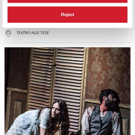
​L’artista casertano presenta una seconda installazione-performance,
“protagonista” un distributore automatico di snack e bibite.
Reject
LEGGI TUTTO
TEATRO
TEATRO ALLE TESE