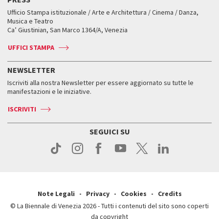
Mostre Virtuali
FAQ
Edizioni passate
Accrediti
Workshop di critica teatrale
Ufficio Stampa istituzionale / Arte e Architettura / Cinema / Danza,
Fondi e Collezioni
Servizi al pubblico
Servizi al pubblico
Orari e sedi
Leone d’oro alla carriera
Musica e Teatro
Biennale College ASAC
Come raggiungerci
Orari e sedi
Come raggiungerci
Ca’ Giustinian, San Marco 1364/A, Venezia
Biglietti
Leone d’argento
Biennale Channel
Contatti
Biglietti
Contatti
Accrediti
Edizioni passate
UFFICI STAMPA
ASAC DATI
Press
Accrediti
Press
Servizi al pubblico
Storia
FAQ
NEWSLETTER
Come raggiungerci
Orari e sedi
Servizi al pubblico
Iscriviti alla nostra Newsletter per essere aggiornato su tutte le
Contatti
Biglietti
Orari e sedi
Come raggiungerci
manifestazioni e le iniziative.
Press
Servizi al pubblico
News
Contatti
ISCRIVITI
Come raggiungerci
Servizi al pubblico
Press
Contatti
Come raggiungerci
SEGUICI SU
Press
Contatti
Press
Note Legali
Privacy
Cookies
Credits
© La Biennale di Venezia 2026 - Tutti i contenuti del sito sono coperti
da copyright