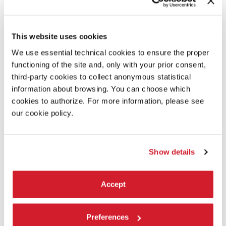
This website uses cookies
We use essential technical cookies to ensure the proper
functioning of the site and, only with your prior consent,
third-party cookies to collect anonymous statistical
information about browsing. You can choose which
cookies to authorize. For more information, please see
our cookie policy.
Show details
Accept
21:00
GIUSEPPE STELLATO - MIND THE GAP
Preferences