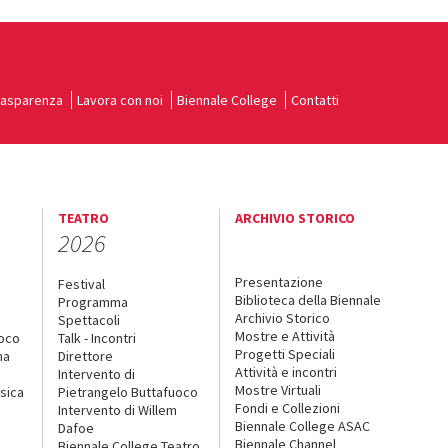
rasparenza
Lavora con noi
Biennale College
Contatti
TEATRO
ARCHIVIO STORICO
2026
Presentazione
Festival
Biblioteca della Biennale
Programma
Archivio Storico
Spettacoli
Mostre e Attività
uoco
Talk - Incontri
Progetti Speciali
na
Direttore
Attività e incontri
Intervento di
Mostre Virtuali
sica
Pietrangelo Buttafuoco
Fondi e Collezioni
Intervento di Willem
Biennale College ASAC
Dafoe
Biennale Channel
Biennale College Teatro