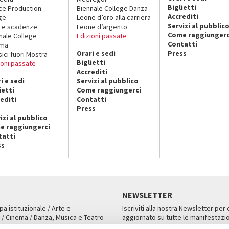
Biglietti
ce Production
Biennale College Danza
Accrediti
ge
Leone d’oro alla carriera
Servizi al pubblic
 e scadenze
Leone d’argento
Come raggiungerc
nale College
Edizioni passate
Contatti
ema
Orari e sedi
Press
sici fuori Mostra
Biglietti
ioni passate
Accrediti
i e sedi
Servizi al pubblico
ietti
Come raggiungerci
editi
Contatti
Press
izi al pubblico
e raggiungerci
tatti
ss
NEWSLETTER
pa istituzionale / Arte e
Iscriviti alla nostra Newsletter per
 / Cinema / Danza, Musica e Teatro
aggiornato su tutte le manifestazio
an, San Marco 1364/A, Venezia
iniziative.