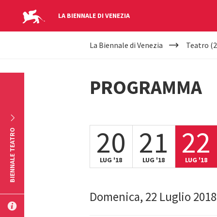
LA BIENNALE DI VENEZIA
YOUR
Salta al contenuto principale
La Biennale di Venezia
Teatro (2
ARE
HERE
PROGRAMMA
20
21
22
BIENNALE TEATRO
LUG '18
LUG '18
LUG '18
Domenica, 22 Luglio 2018
INVIA