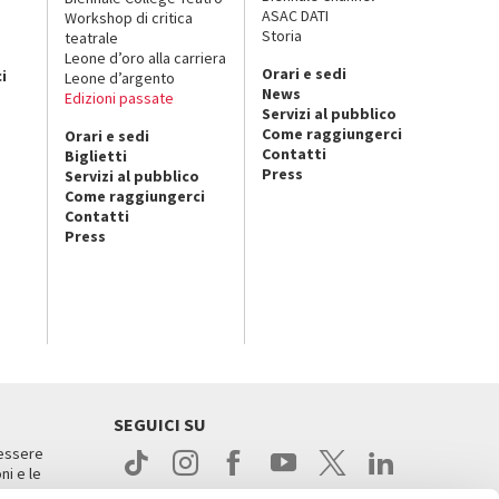
ASAC DATI
Workshop di critica
Storia
teatrale
o
Leone d’oro alla carriera
Orari e sedi
i
Leone d’argento
News
Edizioni passate
Servizi al pubblico
Come raggiungerci
Orari e sedi
Contatti
Biglietti
Press
Servizi al pubblico
Come raggiungerci
Contatti
Press
SEGUICI SU
 essere
ni e le