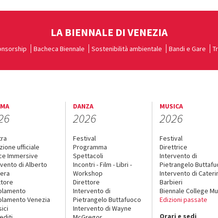
LA BIENNALE DI VENEZIA
nsorship
Bacheca Biennale
Sostenibilità ambientale
Bandi e Gare
T
EMA
DANZA
MUSICA
26
2026
2026
tra
Festival
Festival
zione ufficiale
Programma
Direttrice
ce Immersive
Spettacoli
Intervento di
rvento di Alberto
Incontri - Film - Libri -
Pietrangelo Buttaf
era
Workshop
Intervento di Cateri
ttore
Direttore
Barbieri
olamento
Intervento di
Biennale College Mu
lamento Venezia
Pietrangelo Buttafuoco
Edizioni passate
sici
Intervento di Wayne
Orari e sedi
editi
McGregor