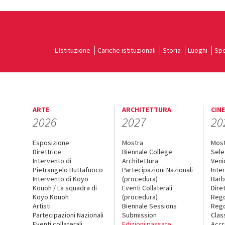
L'Istituzione
Cariche istituzionali
Storia
Luoghi
Spo
ARTE
ARCHITETTURA
CIN
2026
2027
20
Esposizione
Mostra
Mos
Direttrice
Biennale College
Sele
Intervento di
Architettura
Veni
Pietrangelo Buttafuoco
Partecipazioni Nazionali
Inte
Intervento di Koyo
(procedura)
Barb
Kouoh / La squadra di
Eventi Collaterali
Dire
Koyo Kouoh
(procedura)
Reg
Artisti
Biennale Sessions
Rego
Partecipazioni Nazionali
Submission
Clas
Eventi collaterali
Edizioni passate
Accr