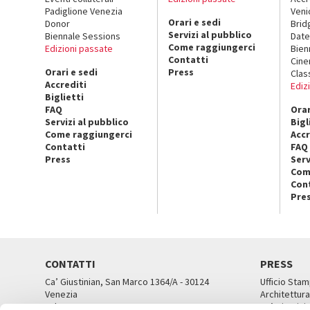
Padiglione Venezia
Veni
Orari e sedi
Donor
Brid
Servizi al pubblico
Biennale Sessions
Date
Come raggiungerci
Edizioni passate
Bien
Contatti
Cin
Orari e sedi
Press
Clas
Accrediti
Ediz
Biglietti
FAQ
Orar
Servizi al pubblico
Bigl
Come raggiungerci
Accr
Contatti
FAQ
Press
Serv
Com
Con
Pre
CONTATTI
PRESS
Ca’ Giustinian, San Marco 1364/A - 30124
Ufficio Stam
Venezia
Architettura
Tel. 041 5218711
Ca’ Giustini