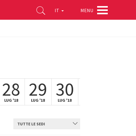
MENU
IT
28
29
30
31
01
LUG '18
LUG '18
LUG '18
LUG '18
AGO '18
TUTTE LE SEDI