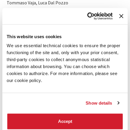
Tommaso Vaja, Luca Dal Pozzo
Produzione:
Carte Blanche / Compagnia della Fortezza
This website uses cookies
Con il supporto di:
We use essential technical cookies to ensure the proper
MiC – Ministero della Cultura, Regione Toscana, Regione
functioning of the site and, only with your prior consent,
Toscana, Fondazione Cassa di Risparmio di Volterra, ACRI –
third-party cookies to collect anonymous statistical
Associazione di Fondazioni e di Casse di Risparmio Spa,
Comune di Volterra, Ministero della Giustizia – Casa di
information about browsing. You can choose which
Reclusione di Volterra
cookies to authorize. For more information, please see
our cookie policy.
Main sponsor:
Locatelli Saline di Volterra
Show details
Accept