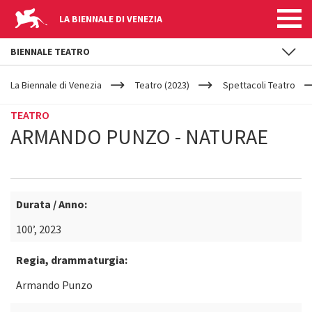
LA BIENNALE DI VENEZIA
BIENNALE TEATRO
YOUR
Salta al contenuto principale
ARE
La Biennale di Venezia
Teatro (2023)
Spettacoli Teatro
HERE
TEATRO
ARMANDO PUNZO - NATURAE
Durata / Anno:
100’, 2023
Regia, drammaturgia:
Armando Punzo