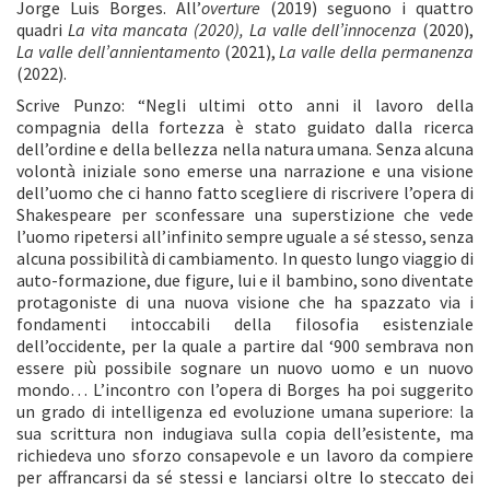
Jorge Luis Borges. All’
overture
(2019) seguono i quattro
quadri
La vita mancata (2020), La valle dell’innocenza
(2020),
La valle dell’annientamento
(2021),
La valle della permanenza
(2022).
Scrive Punzo: “Negli ultimi otto anni il lavoro della
compagnia della fortezza è stato guidato dalla ricerca
dell’ordine e della bellezza nella natura umana. Senza alcuna
volontà iniziale sono emerse una narrazione e una visione
dell’uomo che ci hanno fatto scegliere di riscrivere l’opera di
Shakespeare per sconfessare una superstizione che vede
l’uomo ripetersi all’infinito sempre uguale a sé stesso, senza
alcuna possibilità di cambiamento. In questo lungo viaggio di
auto-formazione, due figure, lui e il bambino, sono diventate
protagoniste di una nuova visione che ha spazzato via i
fondamenti intoccabili della filosofia esistenziale
dell’occidente, per la quale a partire dal ‘900 sembrava non
essere più possibile sognare un nuovo uomo e un nuovo
mondo… L’incontro con l’opera di Borges ha poi suggerito
un grado di intelligenza ed evoluzione umana superiore: la
sua scrittura non indugiava sulla copia dell’esistente, ma
richiedeva uno sforzo consapevole e un lavoro da compiere
per affrancarsi da sé stessi e lanciarsi oltre lo steccato dei