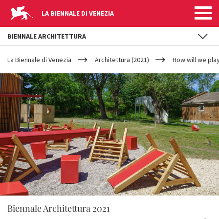
LA BIENNALE DI VENEZIA
BIENNALE ARCHITETTURA
YOUR
Salta al contenuto principale
ARE
La Biennale di Venezia
Architettura (2021)
How will we pla
HERE
Biennale Architettura 2021