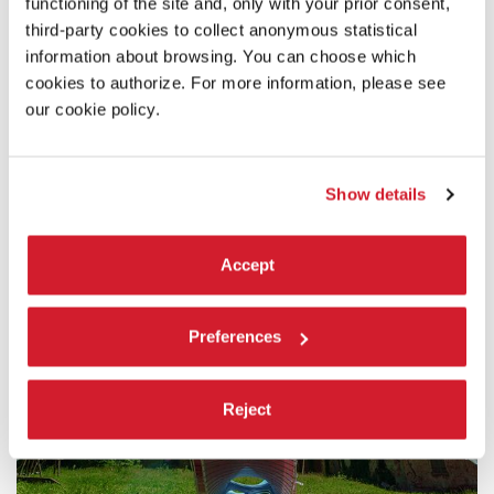
IFAT FINKELMAN & DEBORAH PINTO
functioning of the site and, only with your prior consent,
FDEDA
third-party cookies to collect anonymous statistical
information about browsing. You can choose which
level-313.9
cookies to authorize. For more information, please see
our cookie policy.
Show details
Accept
Preferences
Reject