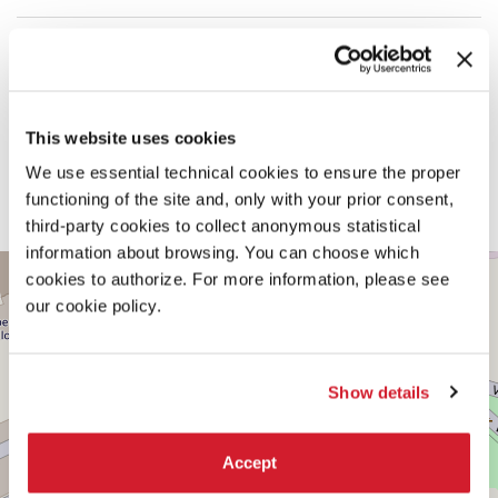
CREDITI
Collaborazione autoriale
Fabiola Büchele
Team
This website uses cookies
Andrea Maretto, Leonne Vögelin, Nataniel Sawadogo, Stage One, Jon
Leach (AECOM, Buildings + Places); Rino De Michele, Margherita Giuge,
We use essential technical cookies to ensure the proper
Fabio Santin (ApARTe°/Escuela Moderna)
functioning of the site and, only with your prior consent,
Con il supporto aggiuntivo di
ifa – Institut für Auslandsbeziehungen
third-party cookies to collect anonymous statistical
information about browsing. You can choose which
PADIGLIONE
+
cookies to authorize. For more information, please see
CENTRALE
our cookie policy.
−
Vedi
su
Google
Maps
Show details
Accept