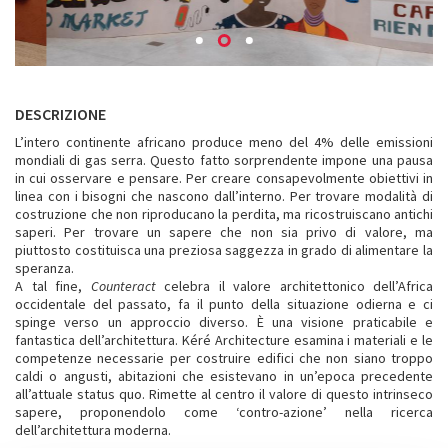
DESCRIZIONE
L’intero continente africano produce meno del 4% delle emissioni
mondiali di gas serra. Questo fatto sorprendente impone una pausa
in cui osservare e pensare. Per creare consapevolmente obiettivi in
linea con i bisogni che nascono dall’interno. Per trovare modalità di
costruzione che non riproducano la perdita, ma ricostruiscano antichi
saperi. Per trovare un sapere che non sia privo di valore, ma
piuttosto costituisca una preziosa saggezza in grado di alimentare la
speranza.
A tal fine,
Counteract
celebra il valore architettonico dell’Africa
occidentale del passato, fa il punto della situazione odierna e ci
spinge verso un approccio diverso. È una visione praticabile e
fantastica dell’architettura. Kéré Architecture esamina i materiali e le
competenze necessarie per costruire edifici che non siano troppo
caldi o angusti, abitazioni che esistevano in un’epoca precedente
all’attuale status quo. Rimette al centro il valore di questo intrinseco
sapere, proponendolo come ‘contro-azione’ nella ricerca
dell’architettura moderna.