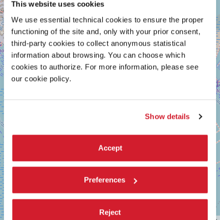
GIARDINI
This website uses cookies
+
Vedi
We use essential technical cookies to ensure the proper
−
su
functioning of the site and, only with your prior consent,
Google
third-party cookies to collect anonymous statistical
Maps
information about browsing. You can choose which
cookies to authorize. For more information, please see
our cookie policy.
Show details
Accept
Preferences
Reject
Leaflet
| ©
OpenStreetMap
contributors