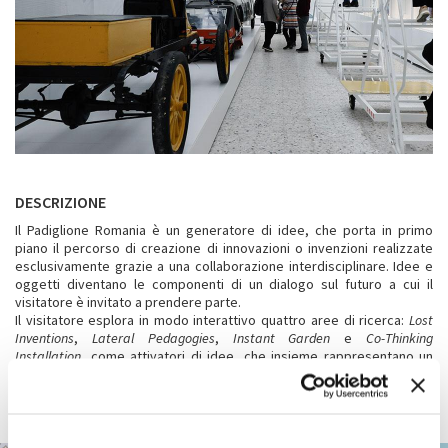
DESCRIZIONE
Il Padiglione Romania è un generatore di idee, che porta in primo
piano il percorso di creazione di innovazioni o invenzioni realizzate
esclusivamente grazie a una collaborazione interdisciplinare. Idee e
oggetti diventano le componenti di un dialogo sul futuro a cui il
visitatore è invitato a prendere parte.
Il visitatore esplora in modo interattivo quattro aree di ricerca:
Lost
Inventions
,
Lateral Pedagogies
,
Instant Garden
e
Co-Thinking
Installation
, come attivatori di idee, che insieme rappresentano un
modo di educare attraverso la ricerca, l’innovazione e l’attivazione
sociale, viste come nuove soluzioni per rispondere a un futuro
incentrato sulle persone e sul contesto.