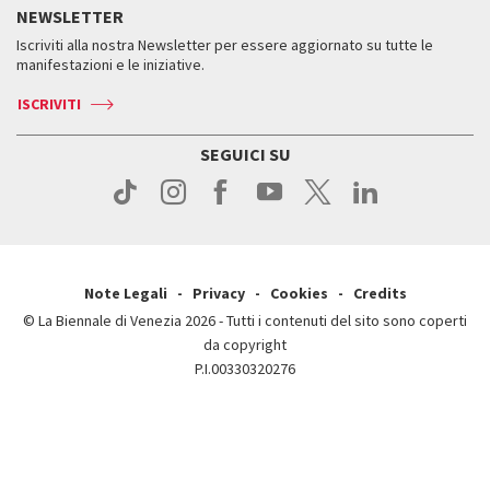
Storia
FAQ
NEWSLETTER
Come raggiungerci
Orari e sedi
Servizi al pubblico
Iscriviti alla nostra Newsletter per essere aggiornato su tutte le
Contatti
Biglietti
Orari e sedi
Come raggiungerci
manifestazioni e le iniziative.
Press
Servizi al pubblico
News
Contatti
ISCRIVITI
Come raggiungerci
Servizi al pubblico
Press
Contatti
Come raggiungerci
SEGUICI SU
Press
Contatti
Press
Note Legali
Privacy
Cookies
Credits
© La Biennale di Venezia 2026 - Tutti i contenuti del sito sono coperti
da copyright
P.I.00330320276