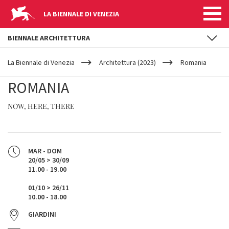
LA BIENNALE DI VENEZIA
BIENNALE ARCHITETTURA
YOUR
Salta al contenuto principale
ARE
La Biennale di Venezia
Architettura (2023)
Romania
HERE
ROMANIA
NOW, HERE, THERE
MAR - DOM
20/05 > 30/09
11.00 - 19.00
01/10 > 26/11
10.00 - 18.00
GIARDINI