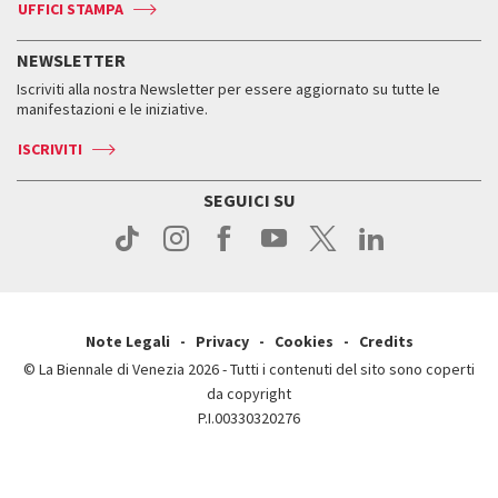
Accrediti
Edizioni passate
UFFICI STAMPA
ASAC DATI
Press
Accrediti
Press
Servizi al pubblico
Storia
FAQ
NEWSLETTER
Come raggiungerci
Orari e sedi
Servizi al pubblico
Iscriviti alla nostra Newsletter per essere aggiornato su tutte le
Contatti
Biglietti
Orari e sedi
Come raggiungerci
manifestazioni e le iniziative.
Press
Servizi al pubblico
News
Contatti
ISCRIVITI
Come raggiungerci
Servizi al pubblico
Press
Contatti
Come raggiungerci
SEGUICI SU
Press
Contatti
Press
Note Legali
Privacy
Cookies
Credits
© La Biennale di Venezia 2026 - Tutti i contenuti del sito sono coperti
da copyright
P.I.00330320276