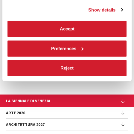
Show details
Accept
Preferences
Reject
LA BIENNALE DI VENEZIA
L'Istituzione
ARTE 2026
Cariche istituzionali
ARCHITETTURA 2027
Esposizione
Storia
Direttrice