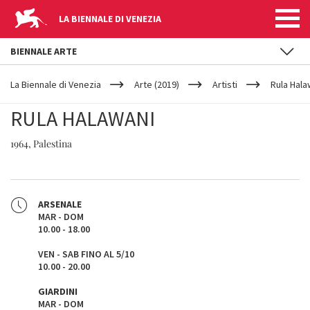
LA BIENNALE DI VENEZIA
BIENNALE ARTE
YOUR
Salta al contenuto principale
ARE
La Biennale di Venezia
Arte (2019)
Artisti
Rula Hala
HERE
RULA HALAWANI
1964, Palestina
ARSENALE
MAR - DOM
10.00 - 18.00
VEN - SAB FINO AL 5/10
10.00 - 20.00
GIARDINI
MAR - DOM