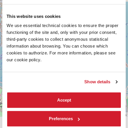
−
su
Google
Maps
This website uses cookies
We use essential technical cookies to ensure the proper
functioning of the site and, only with your prior consent,
third-party cookies to collect anonymous statistical
information about browsing. You can choose which
cookies to authorize. For more information, please see
our cookie policy.
Show details
Accept
Leaflet
| ©
OpenStreetMap
contributors
Preferences