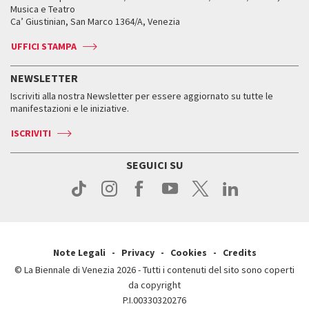
Orari e sedi
Leone d’oro alla carriera
Musica e Teatro
Biennale College ASAC
Come raggiungerci
Orari e sedi
Come raggiungerci
Ca’ Giustinian, San Marco 1364/A, Venezia
Biglietti
Leone d’argento
Biennale Channel
Contatti
Biglietti
Contatti
Accrediti
Edizioni passate
UFFICI STAMPA
ASAC DATI
Press
Accrediti
Press
Servizi al pubblico
Storia
FAQ
NEWSLETTER
Come raggiungerci
Orari e sedi
Servizi al pubblico
Iscriviti alla nostra Newsletter per essere aggiornato su tutte le
Contatti
Biglietti
Orari e sedi
Come raggiungerci
manifestazioni e le iniziative.
Press
Servizi al pubblico
News
Contatti
ISCRIVITI
Come raggiungerci
Servizi al pubblico
Press
Contatti
Come raggiungerci
SEGUICI SU
Press
Contatti
Press
Note Legali
Privacy
Cookies
Credits
© La Biennale di Venezia 2026 - Tutti i contenuti del sito sono coperti
da copyright
P.I.00330320276