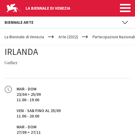
LA BIENNALE DI VENEZIA
BIENNALE ARTE
YOUR
Salta al contenuto principale
ARE
La Biennale di Venezia
Arte (2022)
Partecipazioni Nazionali
HERE
IRLANDA
Gather
MAR - DOM
23/04 > 25/09
11.00 - 19.00
VEN - SAB FINO AL 25/09
11.00 - 20.00
MAR - DOM
27/09 > 27/11