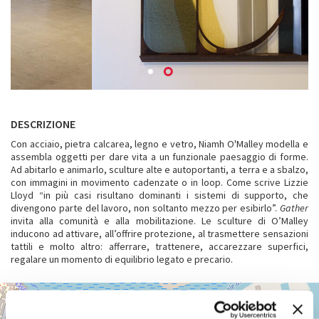
DESCRIZIONE
Con acciaio, pietra calcarea, legno e vetro, Niamh O'Malley modella e
assembla oggetti per dare vita a un funzionale paesaggio di forme.
Ad abitarlo e animarlo, sculture alte e autoportanti, a terra e a sbalzo,
con immagini in movimento cadenzate o in loop. Come scrive Lizzie
Lloyd “in più casi risultano dominanti i sistemi di supporto, che
divengono parte del lavoro, non soltanto mezzo per esibirlo”.
Gather
invita alla comunità e alla mobilitazione. Le sculture di O’Malley
inducono ad attivare, all’offrire protezione, al trasmettere sensazioni
tattili e molto altro: afferrare, trattenere, accarezzare superfici,
regalare un momento di equilibrio legato e precario.
ARSENALE
+
Vedi