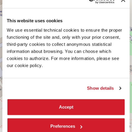
+
CENTRALE
−
Vedi
su
This website uses cookies
Google
Maps
We use essential technical cookies to ensure the proper
functioning of the site and, only with your prior consent,
third-party cookies to collect anonymous statistical
information about browsing. You can choose which
cookies to authorize. For more information, please see
our cookie policy.
Show details
Accept
Leaflet
| ©
OpenStreetMap
contributors
Preferences