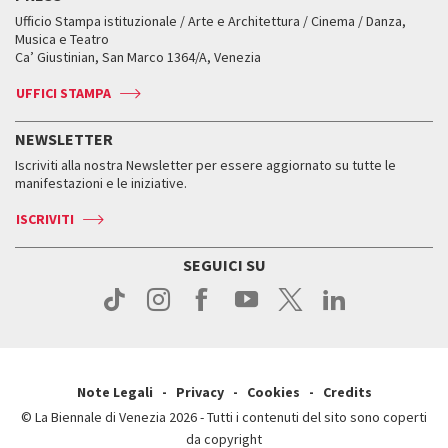
Workshop di critica teatrale
Ufficio Stampa istituzionale / Arte e Architettura / Cinema / Danza,
Fondi e Collezioni
Servizi al pubblico
Servizi al pubblico
Orari e sedi
Leone d’oro alla carriera
Musica e Teatro
Biennale College ASAC
Come raggiungerci
Orari e sedi
Come raggiungerci
Ca’ Giustinian, San Marco 1364/A, Venezia
Biglietti
Leone d’argento
Biennale Channel
Contatti
Biglietti
Contatti
Accrediti
Edizioni passate
UFFICI STAMPA
ASAC DATI
Press
Accrediti
Press
Servizi al pubblico
Storia
FAQ
NEWSLETTER
Come raggiungerci
Orari e sedi
Servizi al pubblico
Iscriviti alla nostra Newsletter per essere aggiornato su tutte le
Contatti
Biglietti
Orari e sedi
Come raggiungerci
manifestazioni e le iniziative.
Press
Servizi al pubblico
News
Contatti
ISCRIVITI
Come raggiungerci
Servizi al pubblico
Press
Contatti
Come raggiungerci
SEGUICI SU
Press
Contatti
Press
Note Legali
Privacy
Cookies
Credits
© La Biennale di Venezia 2026 - Tutti i contenuti del sito sono coperti
da copyright