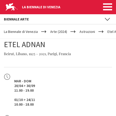
LA BIENNALE DI VENEZIA
BIENNALE ARTE
YOUR
Salta al contenuto principale
ARE
La Biennale di Venezia
Arte (2024)
Astrazioni
Etel 
HERE
ETEL ADNAN
Beirut, Libano, 1925 – 2021, Parigi, Francia
MAR - DOM
20/04 > 30/09
11.00 - 19.00
01/10 > 24/11
10.00 - 18.00