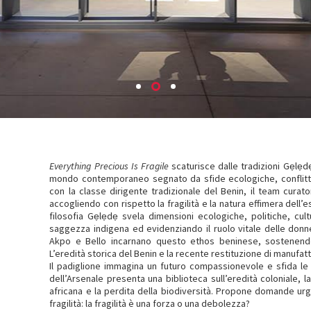
Everything Precious Is Fragile
scaturisce dalle tradizioni Gẹlẹdẹ
mondo contemporaneo segnato da sfide ecologiche, conflitti 
con la classe dirigente tradizionale del Benin, il team curato
accogliendo con rispetto la fragilità e la natura effimera dell’e
filosofia Gẹlẹdẹ svela dimensioni ecologiche, politiche, cultu
saggezza indigena ed evidenziando il ruolo vitale delle donne
Akpo e Bello incarnano questo ethos beninese, sostenendo 
L’eredità storica del Benin e la recente restituzione di manufatt
Il padiglione immagina un futuro compassionevole e sfida le pe
dell’Arsenale presenta una biblioteca sull’eredità coloniale,
africana e la perdita della biodiversità. Propone domande urge
fragilità: la fragilità è una forza o una debolezza?