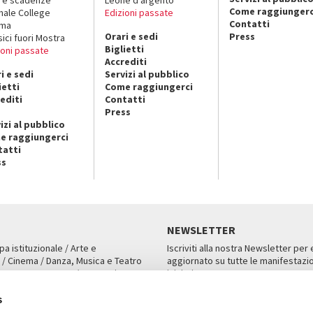
Come raggiungerc
nale College
Edizioni passate
Contatti
ema
Orari e sedi
Press
sici fuori Mostra
Biglietti
ioni passate
Accrediti
i e sedi
Servizi al pubblico
ietti
Come raggiungerci
editi
Contatti
Press
izi al pubblico
e raggiungerci
tatti
ss
NEWSLETTER
pa istituzionale / Arte e
Iscriviti alla nostra Newsletter per
 / Cinema / Danza, Musica e Teatro
aggiornato su tutte le manifestazio
an, San Marco 1364/A, Venezia
iniziative.
AMPA
ISCRIVITI
s