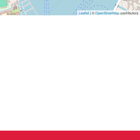
Leaflet
| ©
OpenStreetMap
contributors