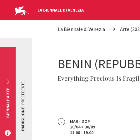
LA BIENNALE DI VENEZIA
YOUR
Salta al contenuto principale
La Biennale di Venezia
Arte (202
ARE
HERE
BENIN (REPUBB
Everything Precious Is Fragil
PRECEDENTE
BIENNALE ARTE
PADIGLIONE
MAR - DOM
20/04 > 30/09
11.00 - 19.00