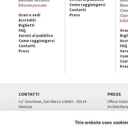
Come raggiungerci
Edizioni passate
Bien
Contatti
Cin
Orari e sedi
Press
Clas
Accrediti
Ediz
Biglietti
FAQ
Orar
Servizi al pubblico
Bigl
Come raggiungerci
Accr
Contatti
FAQ
Press
Serv
Com
Con
Pre
CONTATTI
PRESS
Ca’ Giustinian, San Marco 1364/A - 30124
Ufficio Stam
Venezia
Architettura
Tel. 041 5218711
Ca’ Giustini
email info@labiennale.org
UFFICI ST
This website uses cookie
TUTTI I CONTATTI