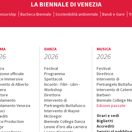
LA BIENNALE DI VENEZIA
nsorship
Bacheca Biennale
Sostenibilità ambientale
Bandi e Gare
T
EMA
DANZA
MUSICA
26
2026
2026
tra
Festival
Festival
zione ufficiale
Programma
Direttrice
ce Immersive
Spettacoli
Intervento di
rvento di Alberto
Incontri - Film - Libri -
Pietrangelo Buttaf
era
Workshop
Intervento di Cateri
ttore
Direttore
Barbieri
olamento
Intervento di
Biennale College Mu
lamento Venezia
Pietrangelo Buttafuoco
Edizioni passate
sici
Intervento di Wayne
Orari e sedi
editi
McGregor
Biglietti
ce Production
Biennale College Danza
Accrediti
ge
Leone d’oro alla carriera
Servizi al pubblic
 e scadenze
Leone d’argento