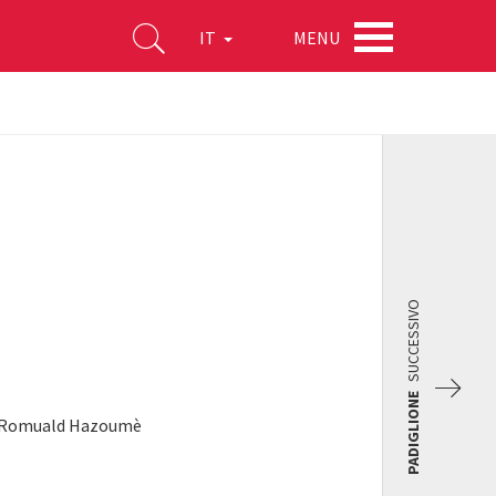
MENU
IT
SUCCESSIVO
PADIGLIONE
, Romuald Hazoumè