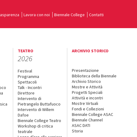
rasparenza
Lavora con noi
Biennale College
Contatti
TEATRO
ARCHIVIO STORICO
2026
Presentazione
Festival
Biblioteca della Biennale
Programma
Archivio Storico
Spettacoli
Mostre e Attività
uoco
Talk - Incontri
Progetti Speciali
na
Direttore
Attività e incontri
Intervento di
Mostre Virtuali
sica
Pietrangelo Buttafuoco
Fondi e Collezioni
Intervento di Willem
Biennale College ASAC
Dafoe
Biennale Channel
Biennale College Teatro
ASAC DATI
Workshop di critica
Storia
teatrale
o
Leone d’oro alla carriera