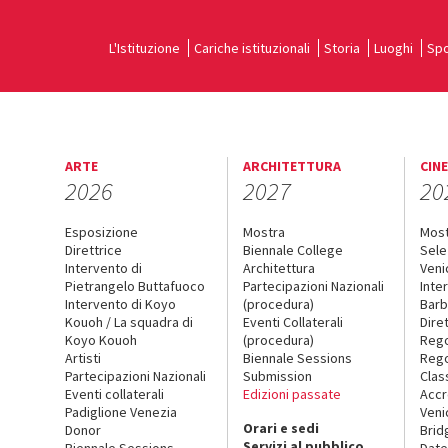
L'Istituzione
Cariche istituzionali
Storia
Luoghi
Spo
ARTE
ARCHITETTURA
CIN
2026
2027
20
Esposizione
Mostra
Mos
Direttrice
Biennale College
Sele
Intervento di
Architettura
Veni
Pietrangelo Buttafuoco
Partecipazioni Nazionali
Inte
Intervento di Koyo
(procedura)
Barb
Kouoh / La squadra di
Eventi Collaterali
Dire
Koyo Kouoh
(procedura)
Reg
Artisti
Biennale Sessions
Rego
Partecipazioni Nazionali
Submission
Clas
Eventi collaterali
Edizioni passate
Accr
Padiglione Venezia
Veni
Orari e sedi
Donor
Brid
Servizi al pubblico
Biennale Sessions
Date