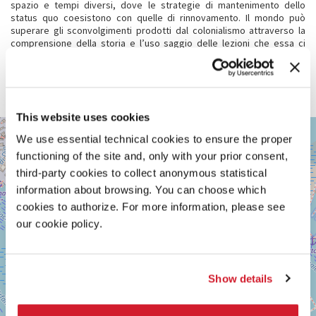
spazio e tempi diversi, dove le strategie di mantenimento dello
status quo coesistono con quelle di rinnovamento. Il mondo può
superare gli sconvolgimenti prodotti dal colonialismo attraverso la
comprensione della storia e l’uso saggio delle lezioni che essa ci
impartisce. Il passato non è un dato immobile, bensì offre una serie di
strumenti, tra cui la saggezza e la lotta, per creare un futuro più equo
e sostenibile. Indagando attentamente le sue profondità, possiamo
coltivare le basi del mondo che vogliamo costruire.
This website uses cookies
GIARDINI
+
We use essential technical cookies to ensure the proper
Vedi
−
functioning of the site and, only with your prior consent,
su
Google
third-party cookies to collect anonymous statistical
Maps
information about browsing. You can choose which
cookies to authorize. For more information, please see
our cookie policy.
Show details