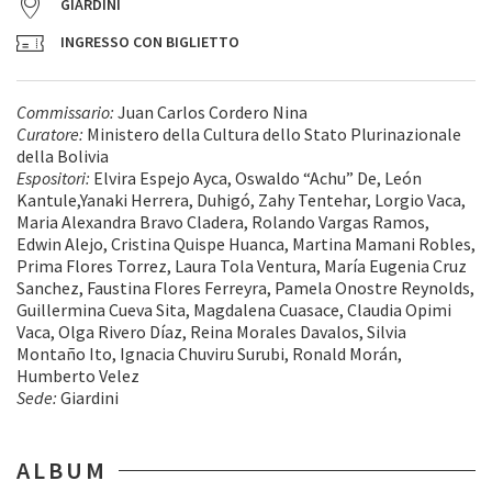
GIARDINI
INGRESSO CON BIGLIETTO
Commiss
ario:
Juan Carlos Cordero Nina
Curatore:
Ministero della Cultura dello Stato Plurinazionale
della Bolivia
Espositori
:
Elvira Espejo Ayca, Oswaldo “Achu” De, León
Kantule,Yanaki Herrera, Duhigó, Zahy Tentehar, Lorgio Vaca,
Maria Alexandra Bravo Cladera, Rolando Vargas Ramos,
Edwin Alejo, Cristina Quispe Huanca, Martina Mamani Robles,
Prima Flores Torrez, Laura Tola Ventura, María Eugenia Cruz
Sanchez, Faustina Flores Ferreyra, Pamela Onostre Reynolds,
Guillermina Cueva Sita, Magdalena Cuasace, Claudia Opimi
Vaca, Olga Rivero Díaz, Reina Morales Davalos, Silvia
Montaño Ito, Ignacia Chuviru Surubi, Ronald Morán,
Humberto Velez
Sede:
Giardini
ALBUM