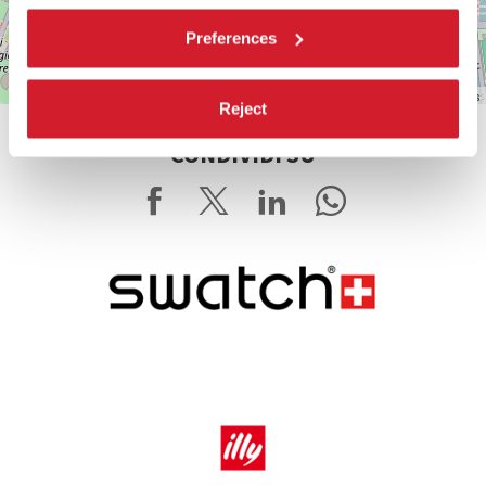
Preferences
Leaflet
| ©
OpenStreetMap
contributors
Reject
CONDIVIDI SU