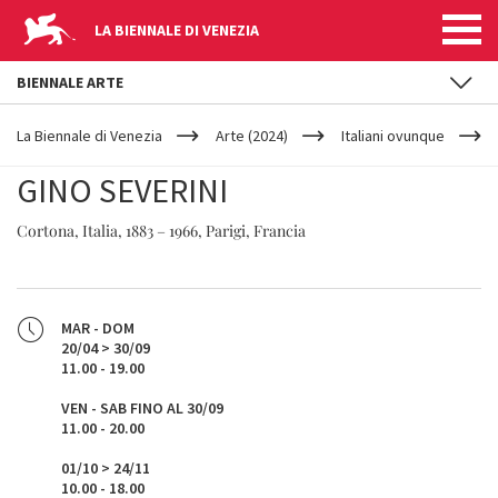
LA BIENNALE DI VENEZIA
BIENNALE ARTE
YOUR
Salta al contenuto principale
ARE
La Biennale di Venezia
Arte (2024)
Italiani ovunque
HERE
GINO SEVERINI
Cortona, Italia, 1883 – 1966, Parigi, Francia
MAR - DOM
20/04 > 30/09
11.00 - 19.00
VEN - SAB FINO AL 30/09
11.00 - 20.00
01/10 > 24/11
10.00 - 18.00