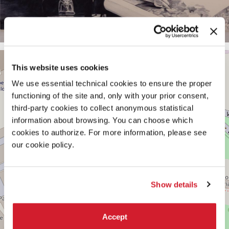
PADIGLIONE
+
CENTRALE
This website uses cookies
−
Vedi
We use essential technical cookies to ensure the proper
su
functioning of the site and, only with your prior consent,
Google
third-party cookies to collect anonymous statistical
Maps
information about browsing. You can choose which
cookies to authorize. For more information, please see
our cookie policy.
Show details
Accept