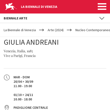
LA BIENNALE DI VENEZIA
BIENNALE ARTE
YOUR
Salta al contenuto principale
ARE
La Biennale di Venezia
Arte (2024)
Nucleo Contemporane
HERE
GIULIA ANDREANI
Venezia, Italia, 1985
Vive a Parigi, Francia
MAR - DOM
20/04 > 30/09
11.00 - 19.00
01/10 > 24/11
10.00 - 18.00
PADIGLIONE CENTRALE