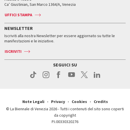
Biennale College ASAC
Come raggiungerci
Orari e sedi
Come raggiungerci
Ca’ Giustinian, San Marco 1364/A, Venezia
Biglietti
Leone d’argento
Biennale Channel
Contatti
Biglietti
Contatti
Accrediti
Edizioni passate
UFFICI STAMPA
ASAC DATI
Press
Accrediti
Press
Servizi al pubblico
Storia
FAQ
NEWSLETTER
Come raggiungerci
Orari e sedi
Servizi al pubblico
Iscriviti alla nostra Newsletter per essere aggiornato su tutte le
Contatti
Biglietti
Orari e sedi
Come raggiungerci
manifestazioni e le iniziative.
Press
Servizi al pubblico
News
Contatti
ISCRIVITI
Come raggiungerci
Servizi al pubblico
Press
Contatti
Come raggiungerci
SEGUICI SU
Press
Contatti
Press
Note Legali
Privacy
Cookies
Credits
© La Biennale di Venezia 2026 - Tutti i contenuti del sito sono coperti
da copyright
P.I.00330320276