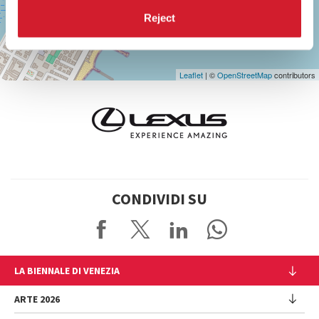
Reject
Leaflet
| ©
OpenStreetMap
contributors
CONDIVIDI SU
LA BIENNALE DI VENEZIA
L'Istituzione
ARTE 2026
Cariche istituzionali