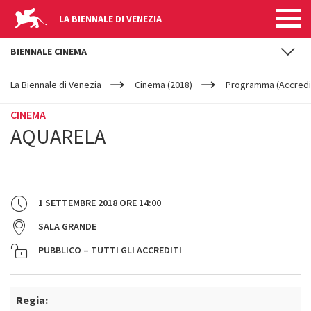
LA BIENNALE DI VENEZIA
BIENNALE CINEMA
YOUR
Salta al contenuto principale
ARE
La Biennale di Venezia
Cinema (2018)
Programma (Accredit
HERE
CINEMA
AQUARELA
1 SETTEMBRE 2018
ORE
14:00
SALA GRANDE
PUBBLICO – TUTTI GLI ACCREDITI
Regia: