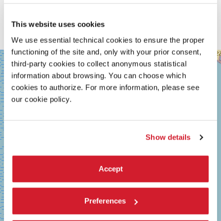
This website uses cookies
We use essential technical cookies to ensure the proper
functioning of the site and, only with your prior consent,
SALA
+
third-party cookies to collect anonymous statistical
GRANDE
information about browsing. You can choose which
−
LUNGOMARE
cookies to authorize. For more information, please see
MARCONI
30126
our cookie policy.
LIDO
DI
VENEZIA
TEL.
Show details
0415218711
info@labiennale.org
Accept
SCOPRI LA SEDE
Vedi
su
Preferences
Google
Maps