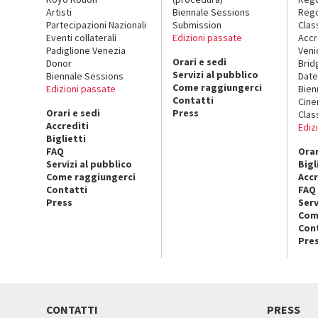
Artisti
Biennale Sessions
Rego
Partecipazioni Nazionali
Submission
Clas
Eventi collaterali
Edizioni passate
Accr
Padiglione Venezia
Veni
Orari e sedi
Donor
Brid
Servizi al pubblico
Biennale Sessions
Date
Come raggiungerci
Edizioni passate
Bien
Contatti
Cin
Orari e sedi
Press
Clas
Accrediti
Ediz
Biglietti
FAQ
Orar
Servizi al pubblico
Bigl
Come raggiungerci
Accr
Contatti
FAQ
Press
Serv
Com
Con
Pre
CONTATTI
PRESS