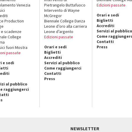
lamento Venezia
Pietrangelo Buttafuoco
Edizioni passate
sici
Intervento di Wayne
Orari e sedi
editi
McGregor
Biglietti
ce Production
Biennale College Danza
Accrediti
ge
Leone d’oro alla carriera
Servizi al pubblic
 e scadenze
Leone d’argento
Come raggiungerc
nale College
Edizioni passate
Contatti
ema
Orari e sedi
Press
sici fuori Mostra
Biglietti
ioni passate
Accrediti
i e sedi
Servizi al pubblico
ietti
Come raggiungerci
editi
Contatti
Press
izi al pubblico
e raggiungerci
tatti
ss
NEWSLETTER