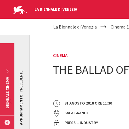
LA BIENNALE DI VENEZIA
YOUR
Salta al contenuto principale
La Biennale di Venezia
Cinema (
ARE
HERE
CINEMA
THE BALLAD O
PRECEDENTE
BIENNALE CINEMA
APPUNTAMENTO
31 AGOSTO 2018
ORE
11:30
SALA GRANDE
PRESS – INDUSTRY