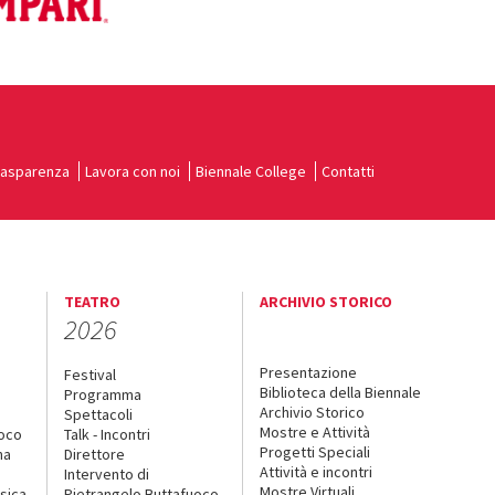
rasparenza
Lavora con noi
Biennale College
Contatti
TEATRO
ARCHIVIO STORICO
2026
Presentazione
Festival
Biblioteca della Biennale
Programma
Archivio Storico
Spettacoli
Mostre e Attività
uoco
Talk - Incontri
Progetti Speciali
na
Direttore
Attività e incontri
Intervento di
Mostre Virtuali
sica
Pietrangelo Buttafuoco