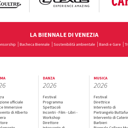
LA BIENNALE DI VENEZIA
nsorship
Bacheca Biennale
Sostenibilità ambientale
Bandi e Gare
T
EMA
DANZA
MUSICA
26
2026
2026
tra
Festival
Festival
zione ufficiale
Programma
Direttrice
ce Immersive
Spettacoli
Intervento di
rvento di Alberto
Incontri - Film - Libri -
Pietrangelo Buttaf
era
Workshop
Intervento di Cateri
ttore
Direttore
Barbieri
olamento
Intervento di
Biennale College Mu