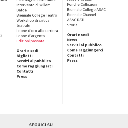
Fondi e Collezioni
Intervento di Willem
Biennale College ASAC
Dafoe
Biennale Channel
Biennale College Teatro
ASAC DATI
Workshop di critica
Storia
teatrale
o
Leone d’oro alla carriera
Orari e sedi
i
Leone d’argento
News
Edizioni passate
Servizi al pubblico
Come raggiungerci
Orari e sedi
Contatti
Biglietti
Press
Servizi al pubblico
Come raggiungerci
Contatti
Press
SEGUICI SU