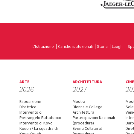
L'Istituzione
Cariche istituzionali
Storia
Luoghi
Spo
ARTE
ARCHITETTURA
CIN
2026
2027
20
Esposizione
Mostra
Mos
Direttrice
Biennale College
Sele
Intervento di
Architettura
Veni
Pietrangelo Buttafuoco
Partecipazioni Nazionali
Inte
Intervento di Koyo
(procedura)
Barb
Kouoh / La squadra di
Eventi Collaterali
Dire
Koyo Kouoh
(procedura)
Reg