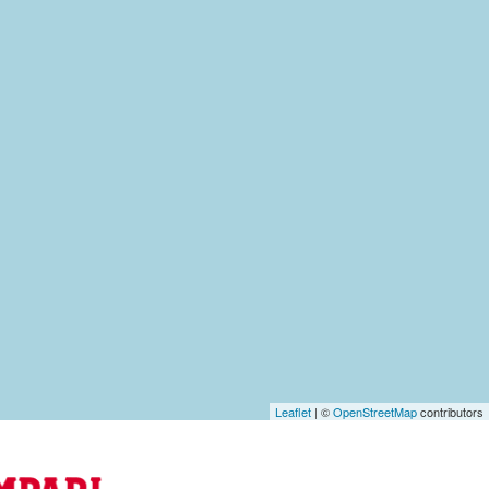
Leaflet
| ©
OpenStreetMap
contributors