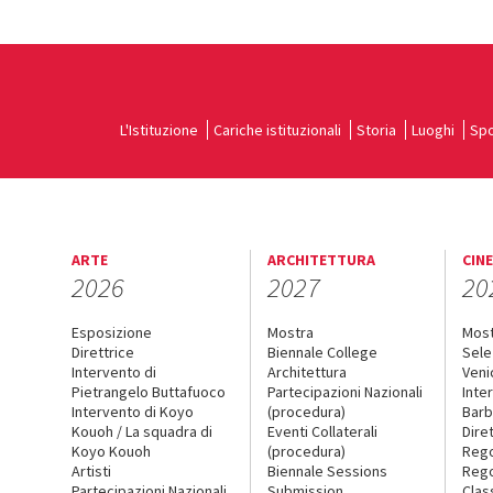
L'Istituzione
Cariche istituzionali
Storia
Luoghi
Spo
ARTE
ARCHITETTURA
CIN
2026
2027
20
Esposizione
Mostra
Mos
Direttrice
Biennale College
Sele
Intervento di
Architettura
Veni
Pietrangelo Buttafuoco
Partecipazioni Nazionali
Inte
Intervento di Koyo
(procedura)
Barb
Kouoh / La squadra di
Eventi Collaterali
Dire
Koyo Kouoh
(procedura)
Reg
Artisti
Biennale Sessions
Rego
Partecipazioni Nazionali
Submission
Clas