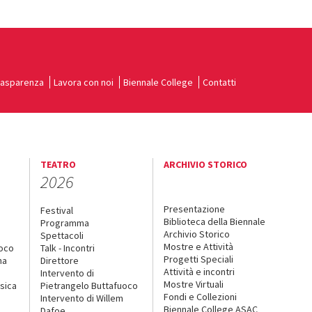
rasparenza
Lavora con noi
Biennale College
Contatti
TEATRO
ARCHIVIO STORICO
2026
Presentazione
Festival
Biblioteca della Biennale
Programma
Archivio Storico
Spettacoli
Mostre e Attività
uoco
Talk - Incontri
Progetti Speciali
na
Direttore
Attività e incontri
Intervento di
Mostre Virtuali
sica
Pietrangelo Buttafuoco
Fondi e Collezioni
Intervento di Willem
Biennale College ASAC
Dafoe