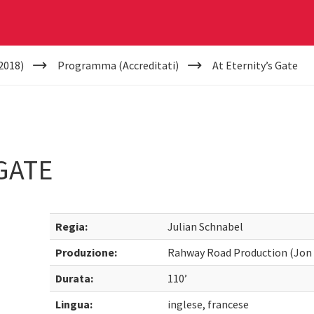
2018)
Programma (Accreditati)
At Eternity’s Gate
GATE
Regia:
Julian Schnabel
Produzione:
Rahway Road Production (Jon K
Durata:
110’
Lingua:
inglese, francese