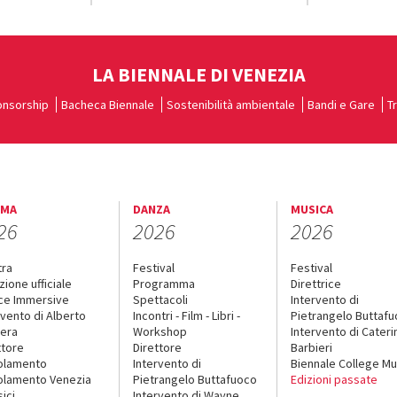
LA BIENNALE DI VENEZIA
nsorship
Bacheca Biennale
Sostenibilità ambientale
Bandi e Gare
T
EMA
DANZA
MUSICA
26
2026
2026
tra
Festival
Festival
zione ufficiale
Programma
Direttrice
ce Immersive
Spettacoli
Intervento di
rvento di Alberto
Incontri - Film - Libri -
Pietrangelo Buttaf
era
Workshop
Intervento di Cateri
ttore
Direttore
Barbieri
olamento
Intervento di
Biennale College Mu
lamento Venezia
Pietrangelo Buttafuoco
Edizioni passate
sici
Intervento di Wayne