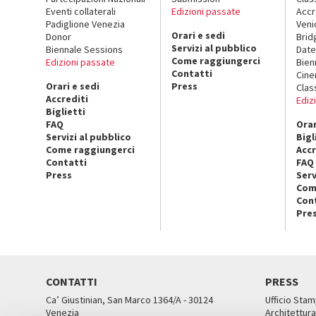
Eventi collaterali
Edizioni passate
Accr
Padiglione Venezia
Veni
Orari e sedi
Donor
Brid
Servizi al pubblico
Biennale Sessions
Date
Come raggiungerci
Edizioni passate
Bien
Contatti
Cin
Orari e sedi
Press
Clas
Accrediti
Ediz
Biglietti
FAQ
Orar
Servizi al pubblico
Bigl
Come raggiungerci
Accr
Contatti
FAQ
Press
Serv
Com
Con
Pre
CONTATTI
PRESS
Ca’ Giustinian, San Marco 1364/A - 30124
Ufficio Stam
Venezia
Architettura