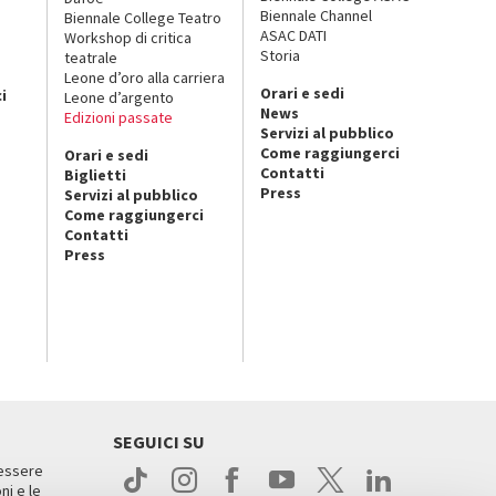
Biennale Channel
Biennale College Teatro
ASAC DATI
Workshop di critica
Storia
teatrale
o
Leone d’oro alla carriera
Orari e sedi
i
Leone d’argento
News
Edizioni passate
Servizi al pubblico
Come raggiungerci
Orari e sedi
Contatti
Biglietti
Press
Servizi al pubblico
Come raggiungerci
Contatti
Press
SEGUICI SU
 essere
ni e le