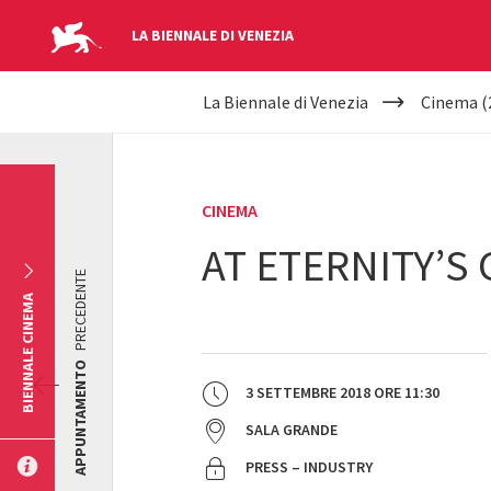
LA BIENNALE DI VENEZIA
YOUR
Salta al contenuto principale
La Biennale di Venezia
Cinema (
ARE
HERE
CINEMA
AT ETERNITY’S 
PRECEDENTE
BIENNALE CINEMA
APPUNTAMENTO
3 SETTEMBRE 2018
ORE
11:30
SALA GRANDE
PRESS – INDUSTRY