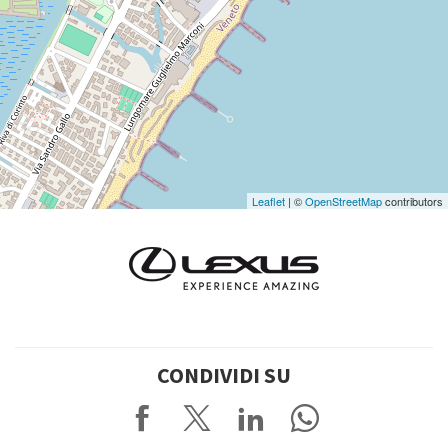
Vedi
su
Google
Maps
Leaflet
| ©
OpenStreetMap
contributors
CONDIVIDI SU