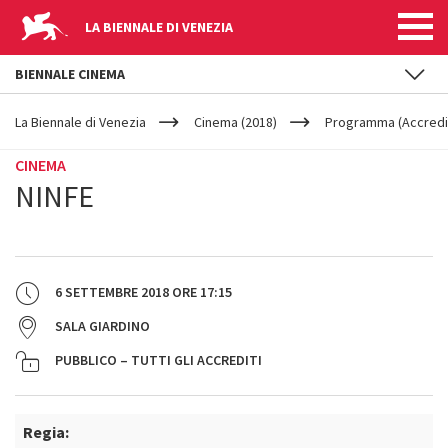
LA BIENNALE DI VENEZIA
BIENNALE CINEMA
YOUR
Salta al contenuto principale
ARE
La Biennale di Venezia
Cinema (2018)
Programma (Accredit
HERE
CINEMA
NINFE
6 SETTEMBRE 2018
ORE
17:15
SALA GIARDINO
PUBBLICO – TUTTI GLI ACCREDITI
Regia: