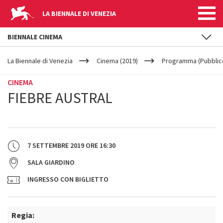
LA BIENNALE DI VENEZIA
BIENNALE CINEMA
YOUR
Salta al contenuto principale
ARE
La Biennale di Venezia
Cinema (2019)
Programma (Pubblic
HERE
CINEMA
FIEBRE AUSTRAL
7 SETTEMBRE 2019
ORE
16:30
SALA GIARDINO
INGRESSO CON BIGLIETTO
Regia: