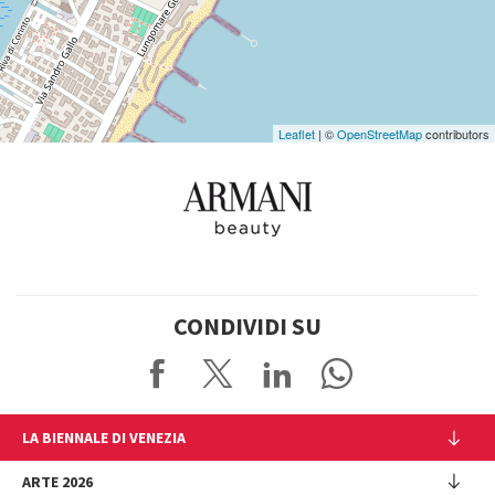
Maps
Leaflet
| ©
OpenStreetMap
contributors
CONDIVIDI SU
LA BIENNALE DI VENEZIA
L'Istituzione
ARTE 2026