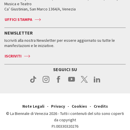
Orari e sedi
Leone d’oro alla carriera
Musica e Teatro
Biennale College ASAC
Come raggiungerci
Orari e sedi
Come raggiungerci
Ca’ Giustinian, San Marco 1364/A, Venezia
Biglietti
Leone d’argento
Biennale Channel
Contatti
Biglietti
Contatti
Accrediti
Edizioni passate
UFFICI STAMPA
ASAC DATI
Press
Accrediti
Press
Servizi al pubblico
Storia
FAQ
NEWSLETTER
Come raggiungerci
Orari e sedi
Servizi al pubblico
Iscriviti alla nostra Newsletter per essere aggiornato su tutte le
Contatti
Biglietti
Orari e sedi
Come raggiungerci
manifestazioni e le iniziative.
Press
Servizi al pubblico
News
Contatti
ISCRIVITI
Come raggiungerci
Servizi al pubblico
Press
Contatti
Come raggiungerci
SEGUICI SU
Press
Contatti
Press
Note Legali
Privacy
Cookies
Credits
© La Biennale di Venezia 2026 - Tutti i contenuti del sito sono coperti
da copyright
P.I.00330320276