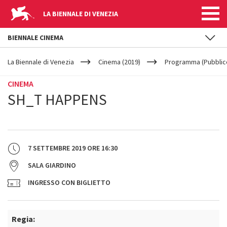
LA BIENNALE DI VENEZIA
BIENNALE CINEMA
YOUR
Salta al contenuto principale
ARE
La Biennale di Venezia
Cinema (2019)
Programma (Pubblic
HERE
CINEMA
SH_T HAPPENS
7 SETTEMBRE 2019
ORE
16:30
SALA GIARDINO
INGRESSO CON BIGLIETTO
Regia: