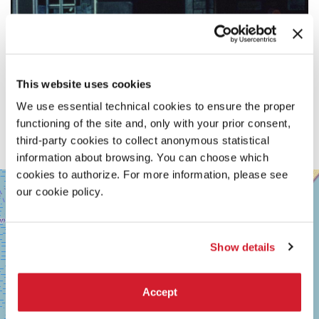
This website uses cookies
We use essential technical cookies to ensure the proper
functioning of the site and, only with your prior consent,
third-party cookies to collect anonymous statistical
information about browsing. You can choose which
cookies to authorize. For more information, please see
SALA
+
GIARDINO
our cookie policy.
−
LUNGOMARE
MARCONI
30126
Show details
LIDO
DI
VENEZIA
TEL.
Accept
0415218711
info@labiennale.org