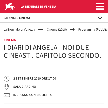
LA BIENNALE DI VENEZIA
BIENNALE CINEMA
YOUR
Salta al contenuto principale
ARE
La Biennale di Venezia
Cinema (2019)
Programma (Pubblic
HERE
CINEMA
I DIARI DI ANGELA - NOI DUE
CINEASTI. CAPITOLO SECONDO.
2 SETTEMBRE 2019
ORE
17:00
SALA GIARDINO
INGRESSO CON BIGLIETTO