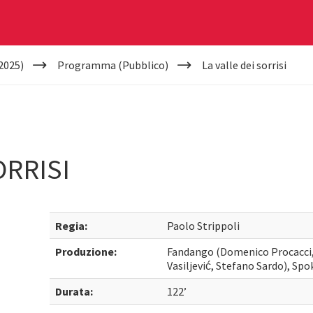
2025)
Programma (Pubblico)
La valle dei sorrisi
ORRISI
Regia:
Paolo Strippoli
Produzione:
Fandango (Domenico Procacci, 
Vasiljević, Stefano Sardo), Sp
Durata:
122’