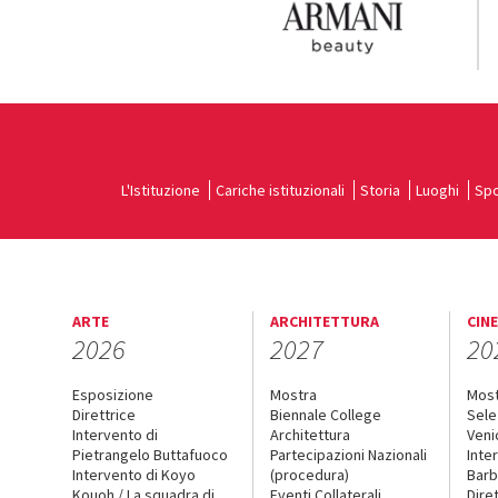
L'Istituzione
Cariche istituzionali
Storia
Luoghi
Spo
ARTE
ARCHITETTURA
CIN
2026
2027
20
Esposizione
Mostra
Mos
Direttrice
Biennale College
Sele
Intervento di
Architettura
Veni
Pietrangelo Buttafuoco
Partecipazioni Nazionali
Inte
Intervento di Koyo
(procedura)
Barb
Kouoh / La squadra di
Eventi Collaterali
Dire