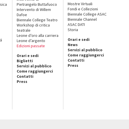
Mostre Virtuali
sica
Pietrangelo Buttafuoco
Fondi e Collezioni
Intervento di Willem
Biennale College ASAC
Dafoe
Biennale Channel
Biennale College Teatro
ASAC DATI
Workshop di critica
Storia
teatrale
o
Leone d’oro alla carriera
Orari e sedi
i
Leone d’argento
News
Edizioni passate
Servizi al pubblico
Come raggiungerci
Orari e sedi
Contatti
Biglietti
Press
Servizi al pubblico
Come raggiungerci
Contatti
Press