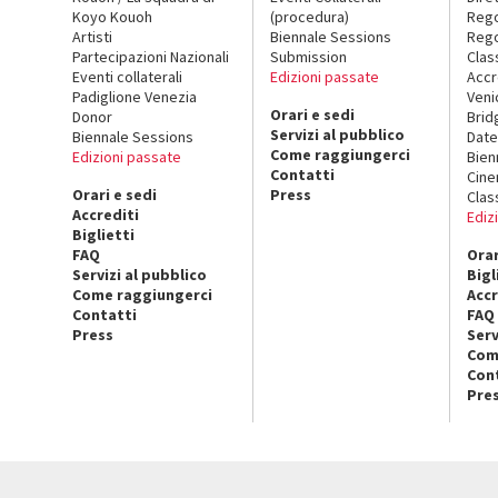
Koyo Kouoh
(procedura)
Reg
Artisti
Biennale Sessions
Rego
Partecipazioni Nazionali
Submission
Clas
Eventi collaterali
Edizioni passate
Accr
Padiglione Venezia
Veni
Orari e sedi
Donor
Brid
Servizi al pubblico
Biennale Sessions
Date
Come raggiungerci
Edizioni passate
Bien
Contatti
Cin
Orari e sedi
Press
Clas
Accrediti
Ediz
Biglietti
FAQ
Orar
Servizi al pubblico
Bigl
Come raggiungerci
Accr
Contatti
FAQ
Press
Serv
Com
Con
Pre