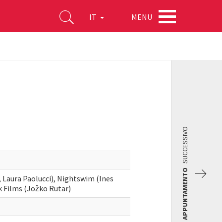
MENU
IT
SUCCESSIVO
APPUNTAMENTO
Laura Paolucci), Nightswim (Ines
ok Films (Jožko Rutar)