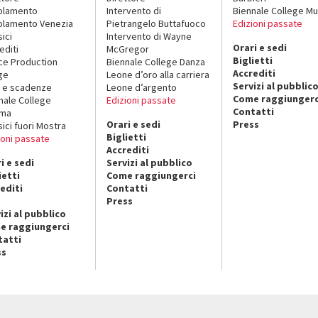
olamento
Intervento di
Biennale College Mu
lamento Venezia
Pietrangelo Buttafuoco
Edizioni passate
sici
Intervento di Wayne
Orari e sedi
editi
McGregor
Biglietti
ce Production
Biennale College Danza
Accrediti
ge
Leone d’oro alla carriera
Servizi al pubblic
 e scadenze
Leone d’argento
Come raggiungerc
nale College
Edizioni passate
Contatti
ema
Orari e sedi
Press
sici fuori Mostra
Biglietti
ioni passate
Accrediti
i e sedi
Servizi al pubblico
ietti
Come raggiungerci
editi
Contatti
Press
izi al pubblico
e raggiungerci
tatti
ss