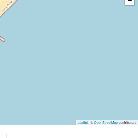
−
Leaflet
| ©
OpenStreetMap
contributors