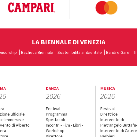
LA BIENNALE DI VENEZIA
nsorship
Bacheca Biennale
Sostenibilità ambientale
Bandi e Gare
T
EMA
DANZA
MUSICA
26
2026
2026
tra
Festival
Festival
zione ufficiale
Programma
Direttrice
ce Immersive
Spettacoli
Intervento di
rvento di Alberto
Incontri - Film - Libri -
Pietrangelo Buttaf
era
Workshop
Intervento di Cateri
ttore
Direttore
Barbieri