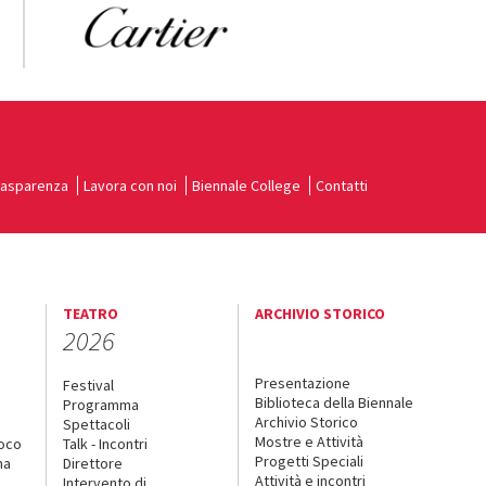
rasparenza
Lavora con noi
Biennale College
Contatti
TEATRO
ARCHIVIO STORICO
2026
Presentazione
Festival
Biblioteca della Biennale
Programma
Archivio Storico
Spettacoli
Mostre e Attività
uoco
Talk - Incontri
Progetti Speciali
na
Direttore
Attività e incontri
Intervento di