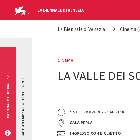
LA BIENNALE DI VENEZIA
YOUR
Salta al contenuto principale
La Biennale di Venezia
Cinema (
ARE
HERE
CINEMA
LA VALLE DEI S
PRECEDENTE
BIENNALE CINEMA
APPUNTAMENTO
5 SETTEMBRE 2025
ORE
21:30
SALA PERLA
INGRESSO CON BIGLIETTO