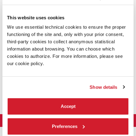
DESCRIZIONE
This website uses cookies
Gli
11 danzatori e danzatrici
tra i 18 ai 25 anni selezionati
quest'anno: Styliana Apostolou, Magda Argyridou, Giulia
We use essential technical cookies to ensure the proper
Cannas, Sandy Ceesay, Toni Flego, Silvia Galletti, Thalia
functioning of the site and, only with your prior consent,
Livingstone, Alice Ortona Coles, Elisa Ruffato, Damiano
third-party cookies to collect anonymous statistical
Scavo, Luca Tomasoni.
information about browsing. You can choose which
Al termine del percorso intensivo di formazione (dal 20
cookies to authorize. For more information, please see
luglio al 25 ottobre 2020) gli 11 danzatori presentano
In
our cookie policy.
Museum
dal repertorio di Marie Chouinard.
Show details
CONDIVIDI SU
Accept
LA BIENNALE DI VENEZIA
Preferences
L'Istituzione
ARTE 2026