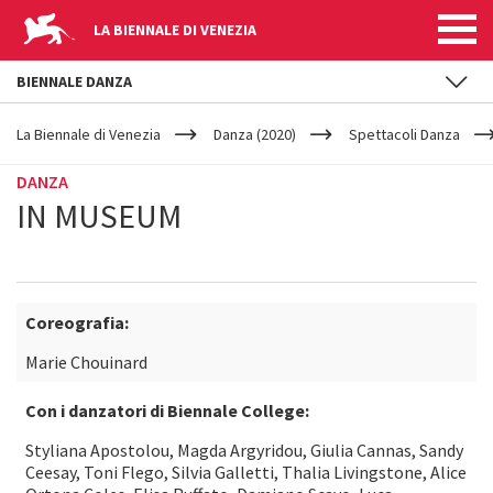
LA BIENNALE DI VENEZIA
BIENNALE DANZA
YOUR
Salta al contenuto principale
ARE
La Biennale di Venezia
Danza (2020)
Spettacoli Danza
HERE
DANZA
IN MUSEUM
Coreografia:
Marie Chouinard
Con i danzatori di Biennale College:
Styliana Apostolou, Magda Argyridou, Giulia Cannas, Sandy
Ceesay, Toni Flego, Silvia Galletti, Thalia Livingstone, Alice