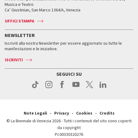
Orari e sedi
Leone d’oro alla carriera
Musica e Teatro
Biennale College ASAC
Come raggiungerci
Orari e sedi
Come raggiungerci
Ca’ Giustinian, San Marco 1364/A, Venezia
Biglietti
Leone d’argento
Biennale Channel
Contatti
Biglietti
Contatti
Accrediti
Edizioni passate
UFFICI STAMPA
ASAC DATI
Press
Accrediti
Press
Servizi al pubblico
Storia
FAQ
NEWSLETTER
Come raggiungerci
Orari e sedi
Servizi al pubblico
Iscriviti alla nostra Newsletter per essere aggiornato su tutte le
Contatti
Biglietti
Orari e sedi
Come raggiungerci
manifestazioni e le iniziative.
Press
Servizi al pubblico
News
Contatti
ISCRIVITI
Come raggiungerci
Servizi al pubblico
Press
Contatti
Come raggiungerci
SEGUICI SU
Press
Contatti
Press
Note Legali
Privacy
Cookies
Credits
© La Biennale di Venezia 2026 - Tutti i contenuti del sito sono coperti
da copyright
P.I.00330320276