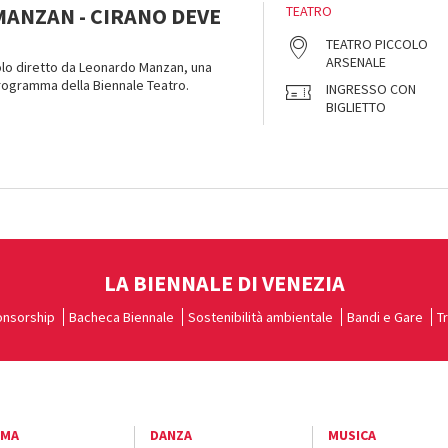
ANZAN - CIRANO DEVE
TEATRO
TEATRO PICCOLO
ARSENALE
colo diretto da Leonardo Manzan, una
rogramma della Biennale Teatro.
INGRESSO CON
BIGLIETTO
LA BIENNALE DI VENEZIA
nsorship
Bacheca Biennale
Sostenibilità ambientale
Bandi e Gare
T
EMA
DANZA
MUSICA