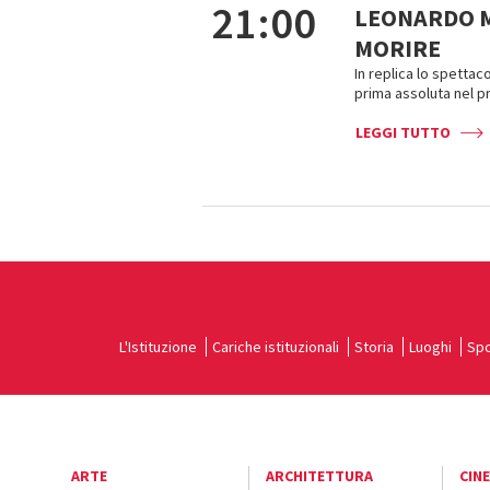
21:00
LEONARDO M
MORIRE
In replica lo spetta
prima assoluta nel p
LEGGI TUTTO
L'Istituzione
Cariche istituzionali
Storia
Luoghi
Spo
ARTE
ARCHITETTURA
CIN