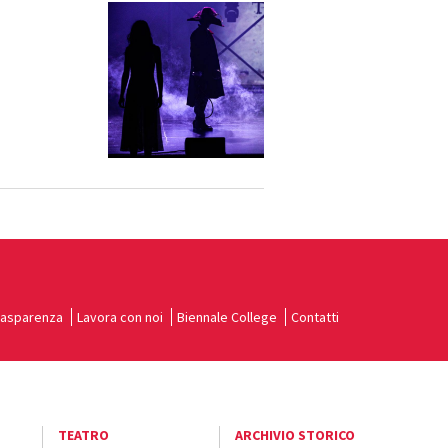
rasparenza
Lavora con noi
Biennale College
Contatti
TEATRO
ARCHIVIO STORICO