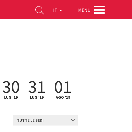
MENU
IT
30
31
01
02
03
LUG '19
LUG '19
AGO '19
AGO '19
AGO '19
TUTTE LE SEDI