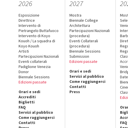
2026
2027
20
Esposizione
Mostra
Mos
Direttrice
Biennale College
Sele
Intervento di
Architettura
Veni
Pietrangelo Buttafuoco
Partecipazioni Nazionali
Inte
Intervento di Koyo
(procedura)
Barb
Kouoh / La squadra di
Eventi Collaterali
Dire
Koyo Kouoh
(procedura)
Reg
Artisti
Biennale Sessions
Rego
Partecipazioni Nazionali
Submission
Clas
Eventi collaterali
Edizioni passate
Accr
Padiglione Venezia
Veni
Orari e sedi
Donor
Brid
Servizi al pubblico
Biennale Sessions
Date
Come raggiungerci
Edizioni passate
Bien
Contatti
Cin
Orari e sedi
Press
Clas
Accrediti
Ediz
Biglietti
FAQ
Orar
Servizi al pubblico
Bigl
Come raggiungerci
Accr
Contatti
FAQ
Press
Serv