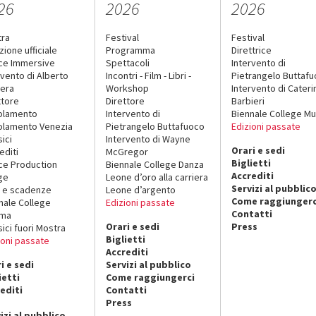
26
2026
2026
tra
Festival
Festival
zione ufficiale
Programma
Direttrice
ce Immersive
Spettacoli
Intervento di
rvento di Alberto
Incontri - Film - Libri -
Pietrangelo Buttaf
era
Workshop
Intervento di Cateri
ttore
Direttore
Barbieri
olamento
Intervento di
Biennale College Mu
lamento Venezia
Pietrangelo Buttafuoco
Edizioni passate
sici
Intervento di Wayne
Orari e sedi
editi
McGregor
Biglietti
ce Production
Biennale College Danza
Accrediti
ge
Leone d’oro alla carriera
Servizi al pubblic
 e scadenze
Leone d’argento
Come raggiungerc
nale College
Edizioni passate
Contatti
ema
Orari e sedi
Press
sici fuori Mostra
Biglietti
ioni passate
Accrediti
i e sedi
Servizi al pubblico
ietti
Come raggiungerci
editi
Contatti
Press
izi al pubblico