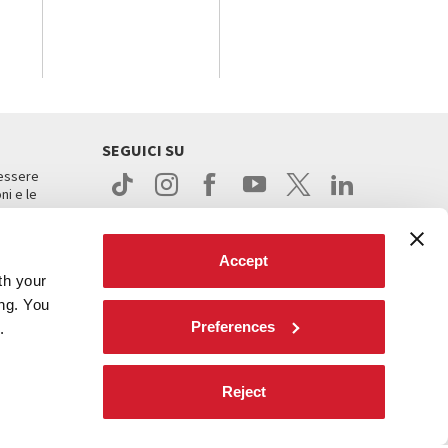
SEGUICI SU
 essere
ni e le
Accept
th your
ing. You
Preferences
.
ight
Reject