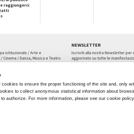
e raggiungerci
tatti
ss
NEWSLETTER
pa istituzionale / Arte e
Iscriviti alla nostra Newsletter per
 / Cinema / Danza, Musica e Teatro
aggiornato su tutte le manifestazio
an, San Marco 1364/A, Venezia
iniziative.
AMPA
ISCRIVITI
s
cookies to ensure the proper functioning of the site and, only wi
 cookies to collect anonymous statistical information about brows
o authorize. For more information, please see our cookie policy
Note Legali
Privacy
Cookies
Credits
a Biennale di Venezia 2026 - Tutti i contenuti del sito sono coperti da copyr
P.I.00330320276