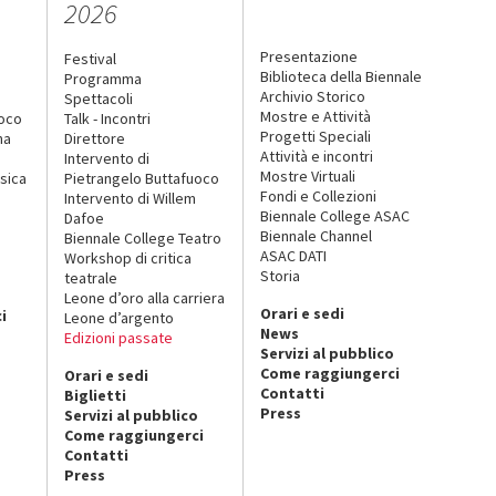
2026
Presentazione
Festival
Biblioteca della Biennale
Programma
Archivio Storico
Spettacoli
Mostre e Attività
uoco
Talk - Incontri
Progetti Speciali
na
Direttore
Attività e incontri
Intervento di
Mostre Virtuali
sica
Pietrangelo Buttafuoco
Fondi e Collezioni
Intervento di Willem
Biennale College ASAC
Dafoe
Biennale Channel
Biennale College Teatro
ASAC DATI
Workshop di critica
Storia
teatrale
o
Leone d’oro alla carriera
Orari e sedi
i
Leone d’argento
News
Edizioni passate
Servizi al pubblico
Come raggiungerci
Orari e sedi
Contatti
Biglietti
Press
Servizi al pubblico
Come raggiungerci
Contatti
Press