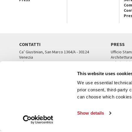
Com
Con
Pre
CONTATTI
PRESS
Ca’ Giustinian, San Marco 1364/A - 30124
Ufficio Stam
Venezia
Architettura
Tel. 041 5218711
Ca’ Giustini
email info@labiennale.org
UFFICI ST
This website uses cookie
TUTTI I CONTATTI
We use essential technical 
prior consent, third-party
can choose which cookies t
© L
Show details