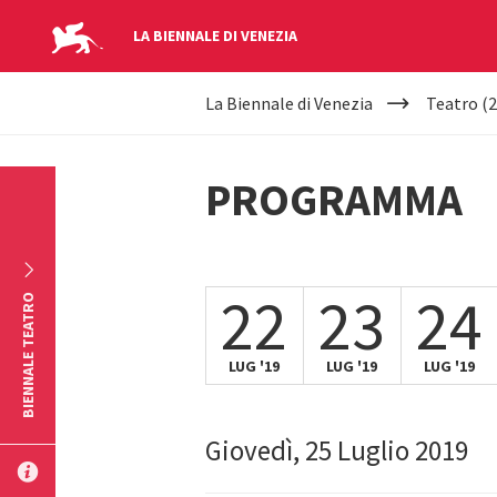
LA BIENNALE DI VENEZIA
YOUR
Salta al contenuto principale
La Biennale di Venezia
Teatro (2
ARE
HERE
PROGRAMMA
22
23
24
BIENNALE TEATRO
LUG '19
LUG '19
LUG '19
Giovedì, 25 Luglio 2019
INVIA