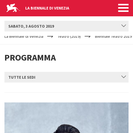
LA BIENNALE DI VENEZIA
BIENNALE TEATRO
SABATO, 3 AGOSTO 2019
YOUR
Salta al contenuto principale
ARE
La Biennale di Venezia
Teatro (2019)
Biennale Teatro 2019
HERE
PROGRAMMA
TUTTE LE SEDI
INVIA