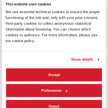
This website uses cookies
PAROLE DALL’INFERNO
We use essential technical cookies to ensure the proper
Annibale Pavone legge l’
Inferno
di Dante.
functioning of the site and, only with your prior consent,
LEGGI TUTTO
third-party cookies to collect anonymous statistical
TEATRO
information about browsing. You can choose which
TEATRO ALLE TESE
cookies to authorize. For more information, please see
INGRESSO CON BIGLIETTO
our cookie policy.
Show details
Accept
Preferences
Reject