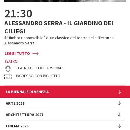
21:30
ALESSANDRO SERRA - IL GIARDINO DEI
CILIEGI
Il “timbro riconoscibile” di un classico del teatro nella rilettura di
Alessandro Serra.
LEGGI TUTTO
TEATRO
TEATRO PICCOLO ARSENALE
INGRESSO CON BIGLIETTO
LA BIENNALE DI VENEZIA
L'Istituzione
ARTE 2026
Cariche istituzionali
ARCHITETTURA 2027
Esposizione
Storia
Direttrice
Luoghi
CINEMA 2026
Mostra