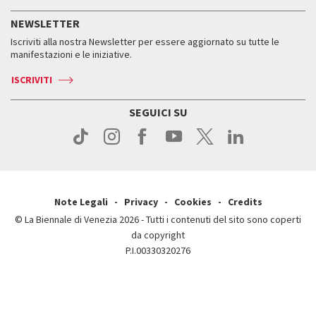
Servizi al pubblico
Storia
FAQ
NEWSLETTER
Come raggiungerci
Orari e sedi
Servizi al pubblico
Iscriviti alla nostra Newsletter per essere aggiornato su tutte le
Contatti
Biglietti
Orari e sedi
Come raggiungerci
manifestazioni e le iniziative.
Press
Servizi al pubblico
News
Contatti
ISCRIVITI
Come raggiungerci
Servizi al pubblico
Press
Contatti
Come raggiungerci
SEGUICI SU
Press
Contatti
Press
Note Legali
Privacy
Cookies
Credits
© La Biennale di Venezia 2026 - Tutti i contenuti del sito sono coperti
da copyright
P.I.00330320276