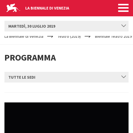
LA BIENNALE DI VENEZIA
BIENNALE TEATRO
MARTEDÌ, 30 LUGLIO 2019
YOUR
Salta al contenuto principale
ARE
La Biennale di Venezia
Teatro (2019)
Biennale Teatro 2019
HERE
PROGRAMMA
TUTTE LE SEDI
INVIA