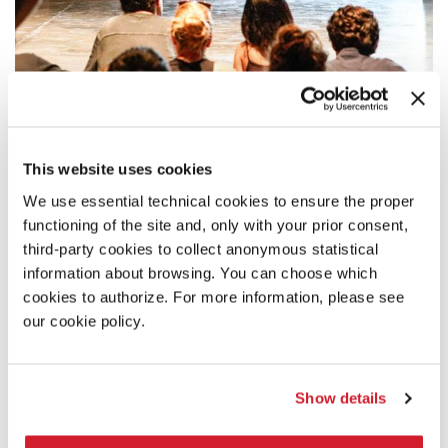
21:00
This website uses cookies
PAROLE DALL’INFERNO
We use essential technical cookies to ensure the proper
Annibale Pavone legge l’
Inferno
di Dante.
functioning of the site and, only with your prior consent,
LEGGI TUTTO
third-party cookies to collect anonymous statistical
TEATRO
information about browsing. You can choose which
TEATRO ALLE TESE
cookies to authorize. For more information, please see
INGRESSO CON BIGLIETTO
our cookie policy.
Show details