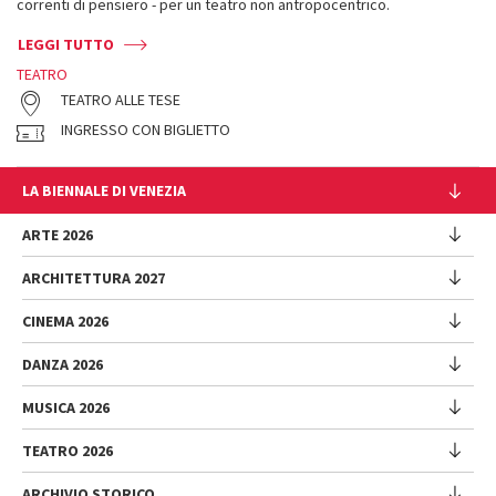
correnti di pensiero - per un teatro non antropocentrico.
LEGGI TUTTO
TEATRO
TEATRO ALLE TESE
INGRESSO CON BIGLIETTO
LA BIENNALE DI VENEZIA
L'Istituzione
ARTE 2026
Cariche istituzionali
ARCHITETTURA 2027
Esposizione
Storia
Direttrice
Luoghi
CINEMA 2026
Mostra
Intervento di Pietrangelo Buttafuoco
Sponsorship
Biennale College Architettura
DANZA 2026
Intervento di Koyo Kouoh / La squadra di Koyo Kouoh
Mostra
Bacheca Biennale
Partecipazioni Nazionali (procedura)
Artisti
Selezione ufficiale
Sostenibilità ambientale
MUSICA 2026
Eventi Collaterali (procedura)
Festival
Partecipazioni Nazionali
Venice Immersive
Bandi e Gare
Biennale Sessions
Programma
TEATRO 2026
Eventi collaterali
Intervento di Alberto Barbera
Festival
Trasparenza
Submission
Spettacoli
Padiglione Venezia
Direttore
Direttrice
ARCHIVIO STORICO